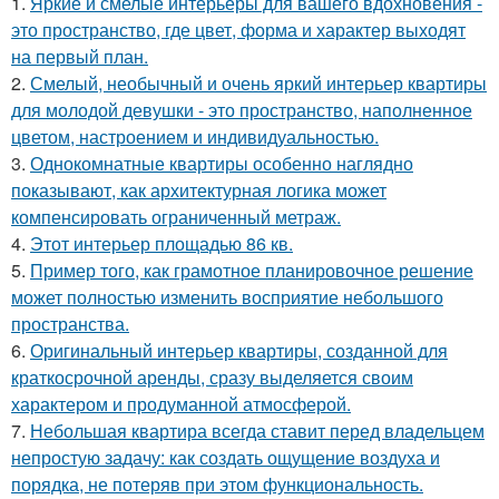
1.
Яркие и смелые интерьеры для вашего вдохновения -
это пространство, где цвет, форма и характер выходят
на первый план.
2.
Смелый, необычный и очень яркий интерьер квартиры
для молодой девушки - это пространство, наполненное
цветом, настроением и индивидуальностью.
3.
Однокомнатные квартиры особенно наглядно
показывают, как архитектурная логика может
компенсировать ограниченный метраж.
4.
Этот интерьер площадью 86 кв.
5.
Пример того, как грамотное планировочное решение
может полностью изменить восприятие небольшого
пространства.
6.
Оригинальный интерьер квартиры, созданной для
краткосрочной аренды, сразу выделяется своим
характером и продуманной атмосферой.
7.
Небольшая квартира всегда ставит перед владельцем
непростую задачу: как создать ощущение воздуха и
порядка, не потеряв при этом функциональность.