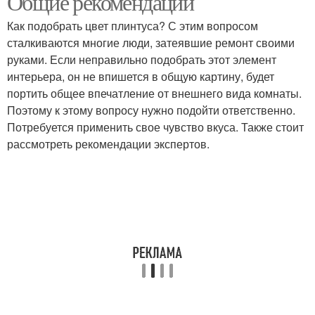
Общие рекомендации
Как подобрать цвет плинтуса? С этим вопросом
сталкиваются многие люди, затеявшие ремонт своими
руками. Если неправильно подобрать этот элемент
Серый плинтус
Плинтус под цвет
интерьера, он не впишется в общую картину, будет
портить общее впечатление от внешнего вида комнаты.
Поэтому к этому вопросу нужно подойти ответственно.
Потребуется применить свое чувство вкуса. Также стоит
Напольный плинтус
Напольные плинтусы
рассмотреть рекомендации экспертов.
Плинтусы из дерева
Плинтус по цвету