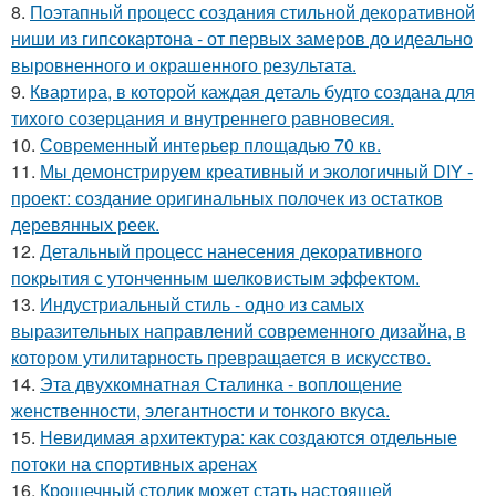
8.
Поэтапный процесс создания стильной декоративной
ниши из гипсокартона - от первых замеров до идеально
выровненного и окрашенного результата.
9.
Квартира, в которой каждая деталь будто создана для
тихого созерцания и внутреннего равновесия.
10.
Современный интерьер площадью 70 кв.
11.
Мы демонстрируем креативный и экологичный DIY -
проект: создание оригинальных полочек из остатков
деревянных реек.
12.
Детальный процесс нанесения декоративного
покрытия с утонченным шелковистым эффектом.
13.
Индустриальный стиль - одно из самых
выразительных направлений современного дизайна, в
котором утилитарность превращается в искусство.
14.
Эта двухкомнатная Сталинка - воплощение
женственности, элегантности и тонкого вкуса.
15.
Невидимая архитектура: как создаются отдельные
потоки на спортивных аренах
16.
Крошечный столик может стать настоящей