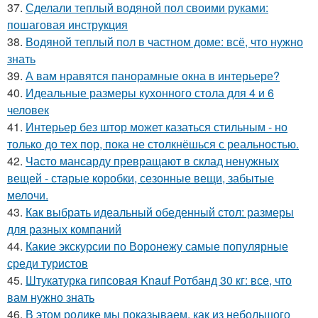
37.
Сделали теплый водяной пол своими руками:
пошаговая инструкция
38.
Водяной теплый пол в частном доме: всё, что нужно
знать
39.
А вам нравятся панорамные окна в интерьере?
40.
Идеальные размеры кухонного стола для 4 и 6
человек
41.
Интерьер без штор может казаться стильным - но
только до тех пор, пока не столкнёшься с реальностью.
42.
Часто мансарду превращают в склад ненужных
вещей - старые коробки, сезонные вещи, забытые
мелочи.
43.
Как выбрать идеальный обеденный стол: размеры
для разных компаний
44.
Какие экскурсии по Воронежу самые популярные
среди туристов
45.
Штукатурка гипсовая Knauf Ротбанд 30 кг: все, что
вам нужно знать
46.
В этом ролике мы показываем, как из небольшого