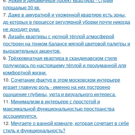
6.
Яркий и динамичный проект квартиры - студии
площадью 30 кв.
7.
Даже в аккуратной и ухоженной квартире есть зоны,
до которых в процессе регулярной уборки почти никогда
не доходят руки.
8.
Дизайн квартиры с уютной тёплой атмосферой
построен на тонком балансе мягкой цветовой палитры и
выразительных акцентов.
9.
Трёхкомнатная квартира в скандинавском стиле
получилась по-настоящему тёплой и продуманной для
комфортной жизни.
10.
Сочетание фактур в этом московском интерьере
играет главную роль - именно на них построено
ощущение глубины, уюта и визуального интереса.
11.
Минимализм в интерьере с простотой и
максимальной функциональностью пространства
ассоциируется.
12.
Мечтаете о ванной комнате, которая сочетает в себе
стиль и функциональность?