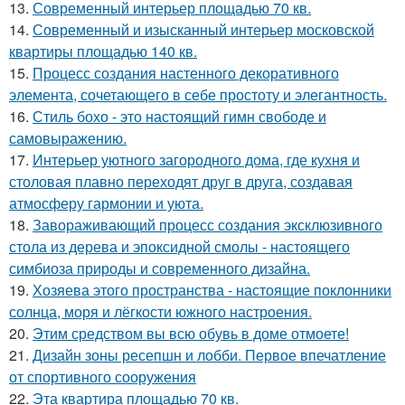
13.
Современный интерьер площадью 70 кв.
14.
Современный и изысканный интерьер московской
квартиры площадью 140 кв.
15.
Процесс создания настенного декоративного
элемента, сочетающего в себе простоту и элегантность.
16.
Стиль бохо - это настоящий гимн свободе и
самовыражению.
17.
Интерьер уютного загородного дома, где кухня и
столовая плавно переходят друг в друга, создавая
атмосферу гармонии и уюта.
18.
Завораживающий процесс создания эксклюзивного
стола из дерева и эпоксидной смолы - настоящего
симбиоза природы и современного дизайна.
19.
Хозяева этого пространства - настоящие поклонники
солнца, моря и лёгкости южного настроения.
20.
Этим средством вы всю обувь в доме отмоете!
21.
Дизайн зоны ресепшн и лобби. Первое впечатление
от спортивного сооружения
22.
Эта квартира площадью 70 кв.