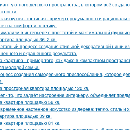
иант уютного детского пространства, в котором всё создан
асности.
тлая кухня - гостиная - пример продуманного и рациональн
ает на комфорт и эстетику.
имализм в интерьере с простотой и максимальной функцио
артира площадью 36, 2 кв.
этапный процесс создания стильной декоративной ниши из 
ненного и окрашенного результата.
а квартира - пример того, как даже в компактном простра
ля молодой семьи.
оцесс создания самодельного приспособления, которое дел
е.
а просторная квартира площадью 120 кв.
ет - то, что задаёт настроение интерьеру, объединяет пре
а квартира площадью 56 кв.
временное настенное искусство из дерева: тепло, стиль и х
артира площадью 39 кв.
а квартира площадью 81 кв.
о короткое видео демонстрирует увлекательный процесс со