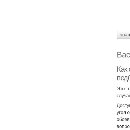
читат
Вас
Как 
под
Этот 
случа
Досту
угол 
обоев
вопро