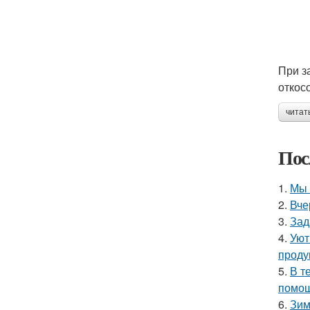
При з
откос
читат
Пос
1.
Мы 
2.
Вче
3.
Зад
4.
Уют
проду
5.
В т
помощ
6.
Зим