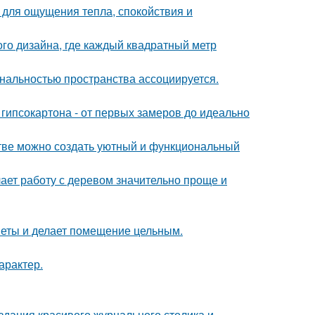
о для ощущения тепла, спокойствия и
ого дизайна, где каждый квадратный метр
нальностью пространства ассоциируется.
гипсокартона - от первых замеров до идеально
нстве можно создать уютный и функциональный
ает работу с деревом значительно проще и
дметы и делает помещение цельным.
арактер.
здания красивого журнального столика и