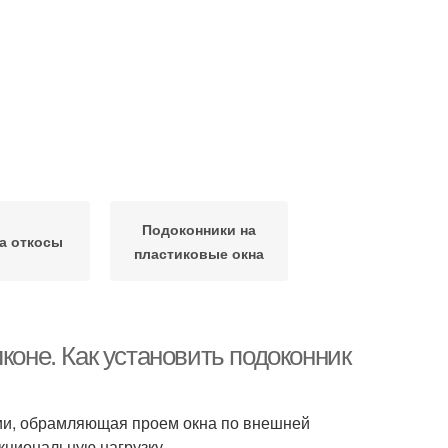
Подоконники на
на откосы
пластиковые окна
коне. Как установить подоконник
ции, обрамляющая проем окна по внешней
кциональную нагрузку.