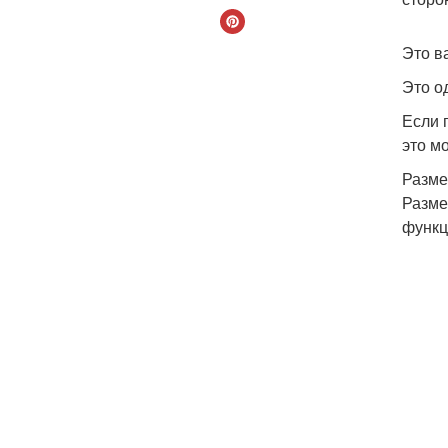
Это в
Это о
Если 
это м
Разме
Разме
функц