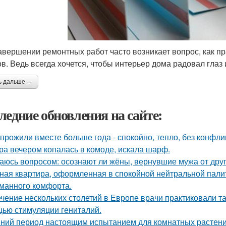
авершении ремонтных работ часто возникает вопрос, как п
ов. Ведь всегда хочется, чтобы интерьер дома радовал г
ь дальше →
ледние обновления на сайте:
прожили вместе больше года - спокойно, тепло, без конфли
ра вечером копалась в комоде, искала шарф.
аюсь вопросом: осознают ли жёны, вернувшие мужа от друго
ная квартира, оформленная в спокойной нейтральной пали
манного комфорта.
ечение нескольких столетий в Европе врачи практиковали т
ью стимуляции гениталий.
ний период настоящим испытанием для комнатных растени