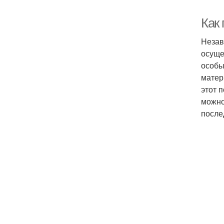
Как
Незав
осуще
особы
матер
этот 
можно
после