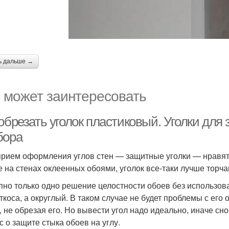
ь дальше →
 может заинтересовать
обрезать уголок пластиковый. Уголки для
бора
прием оформления углов стен — защитные уголки — нравятс
е на стенах оклеенных обоями, уголок все-таки лучше торч
пно только одно решение целостности обоев без использов
откоса, а округлый. В таком случае не будет проблемы с его
, не обрезая его. Но вывести угол надо идеально, иначе снов
с о защите стыка обоев на углу.