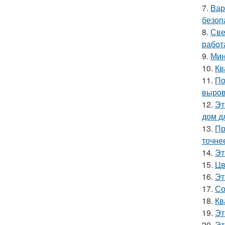
7.
Вар
безоп
8.
Све
работ
9.
Мин
10.
Кв
11.
По
выров
12.
Эт
дом д
13.
Пр
точне
14.
Эт
15.
Цв
16.
Эт
17.
Со
18.
Кв
19.
Эт
20.
Эт