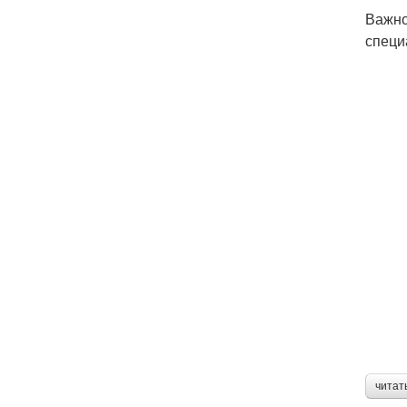
Важно
специ
читат