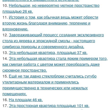
10.
Небольшое, но невероятно уютное пространство
площадью 26 кв.
11.
История о том, как обычная вещь может обрести
вторую жизнь благодаря вниманию, терпению и
вдохновению.
12.
Завораживающий процесс создания эксклюзивного
стола из дерева и эпоксидной смолы - настоящего
симбиоза природы и современного дизайна.
13.
Эта небольшая квартира, площадью 37 кв.
14.
Эта небольшая квартира стала ярким примером того,
как смелая работа с цветом может преобразить даже
скромное пространство.
15.
Ещё не так давно стеклоблоки считались сугубо
утилитарным материалом и применялись
преимущественно в технических или нежилых
помещениях.
16.
На площади 46 кв.
17.
Эта просторная квартира площадью 101 кв.