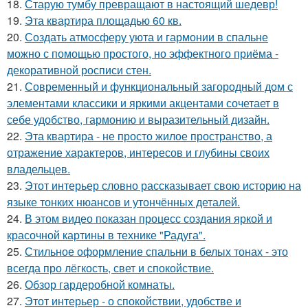
18.
Старую тумбу превращают в настоящий шедевр!
19.
Эта квартира площадью 60 кв.
20.
Создать атмосферу уюта и гармонии в спальне
можно с помощью простого, но эффектного приёма -
декоративной росписи стен.
21.
Современный и функциональный загородный дом с
элементами классики и яркими акцентами сочетает в
себе удобство, гармонию и выразительный дизайн.
22.
Эта квартира - не просто жилое пространство, а
отражение характеров, интересов и глубины своих
владельцев.
23.
Этот интерьер словно рассказывает свою историю на
языке тонких нюансов и утончённых деталей.
24.
В этом видео показан процесс создания яркой и
красочной картины в технике "Радуга".
25.
Стильное оформление спальни в белых тонах - это
всегда про лёгкость, свет и спокойствие.
26.
Обзор гардеробной комнаты.
27.
Этот интерьер - о спокойствии, удобстве и