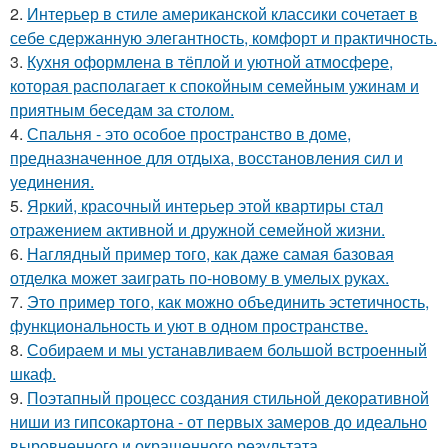
2.
Интерьер в стиле американской классики сочетает в
себе сдержанную элегантность, комфорт и практичность.
3.
Кухня оформлена в тёплой и уютной атмосфере,
которая располагает к спокойным семейным ужинам и
приятным беседам за столом.
4.
Спальня - это особое пространство в доме,
предназначенное для отдыха, восстановления сил и
уединения.
5.
Яркий, красочный интерьер этой квартиры стал
отражением активной и дружной семейной жизни.
6.
Наглядный пример того, как даже самая базовая
отделка может заиграть по-новому в умелых руках.
7.
Это пример того, как можно объединить эстетичность,
функциональность и уют в одном пространстве.
8.
Собираем и мы устанавливаем большой встроенный
шкаф.
9.
Поэтапный процесс создания стильной декоративной
ниши из гипсокартона - от первых замеров до идеально
выровненного и окрашенного результата.