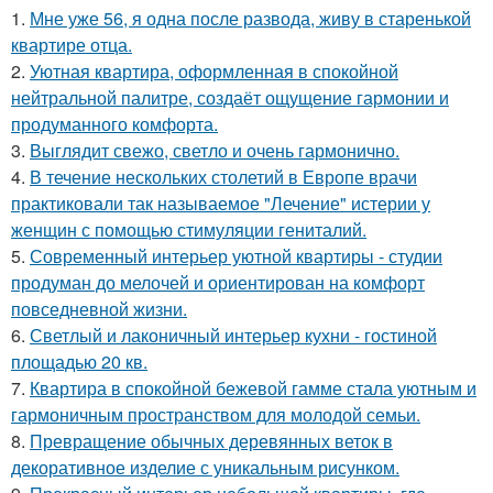
1.
Мне уже 56, я одна после развода, живу в старенькой
квартире отца.
2.
Уютная квартира, оформленная в спокойной
нейтральной палитре, создаёт ощущение гармонии и
продуманного комфорта.
3.
Выглядит свежо, светло и очень гармонично.
4.
В течение нескольких столетий в Европе врачи
практиковали так называемое "Лечение" истерии у
женщин с помощью стимуляции гениталий.
5.
Современный интерьер уютной квартиры - студии
продуман до мелочей и ориентирован на комфорт
повседневной жизни.
6.
Светлый и лаконичный интерьер кухни - гостиной
площадью 20 кв.
7.
Квартира в спокойной бежевой гамме стала уютным и
гармоничным пространством для молодой семьи.
8.
Превращение обычных деревянных веток в
декоративное изделие с уникальным рисунком.