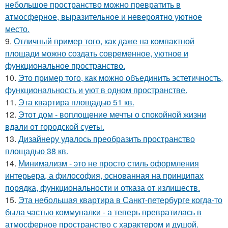
небольшое пространство можно превратить в
атмосферное, выразительное и невероятно уютное
место.
9.
Отличный пример того, как даже на компактной
площади можно создать современное, уютное и
функциональное пространство.
10.
Это пример того, как можно объединить эстетичность,
функциональность и уют в одном пространстве.
11.
Эта квартира площадью 51 кв.
12.
Этот дом - воплощение мечты о спокойной жизни
вдали от городской суеты.
13.
Дизайнеру удалось преобразить пространство
площадью 38 кв.
14.
Минимализм - это не просто стиль оформления
интерьера, а философия, основанная на принципах
порядка, функциональности и отказа от излишеств.
15.
Эта небольшая квартира в Санкт-петербурге когда-то
была частью коммуналки - а теперь превратилась в
атмосферное пространство с характером и душой.