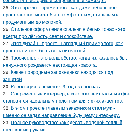
совместить историю и современный комфорт.
25.
Этот проект - пример того, как даже небольшое
пространство может быть комфортным, стильным и
продуманным до мелочей.
26.
Стильное оформление спальни в белых тонах - это
всегда про лёгкость, свет и спокойствие.
27.
Этот дизайн - проект - наглядный пример того, как
простота может быть выразительной.
28.
Творчество - это волшебство, когда из, казалось бы,
ненужного рождается настоящая красота.
29.
Какие природные заповедники находятся под
защитой
30.
Революция в ремонте: 3 года за полчаса
31.
Современный интерьер, в котором нейтральный фон
становится идеальным полотном для ярких акцентов.
32.
В этом проекте главным заказчиком стал муж -
именно он задал направление будущему интерьеру.
33.
Полное руководство: как сделать водяной теплый
пол своими руками