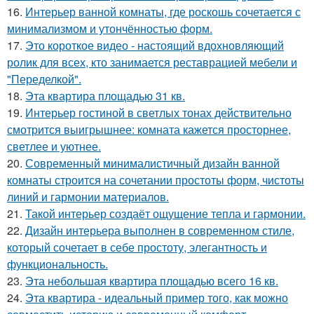
16.
Интерьер ванной комнаты, где роскошь сочетается с
минимализмом и утончённостью форм.
17.
Это короткое видео - настоящий вдохновляющий
ролик для всех, кто занимается реставрацией мебели и
"Переделкой".
18.
Эта квартира площадью 31 кв.
19.
Интерьер гостиной в светлых тонах действительно
смотрится выигрышнее: комната кажется просторнее,
светлее и уютнее.
20.
Современный минималистичный дизайн ванной
комнаты строится на сочетании простоты форм, чистоты
линий и гармонии материалов.
21.
Такой интерьер создаёт ощущение тепла и гармонии.
22.
Дизайн интерьера выполнен в современном стиле,
который сочетает в себе простоту, элегантность и
функциональность.
23.
Эта небольшая квартира площадью всего 16 кв.
24.
Эта квартира - идеальный пример того, как можно