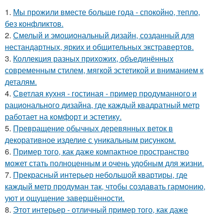
1.
Мы прожили вместе больше года - спокойно, тепло,
без конфликтов.
2.
Смелый и эмоциональный дизайн, созданный для
нестандартных, ярких и общительных экстравертов.
3.
Коллекция разных прихожих, объединённых
современным стилем, мягкой эстетикой и вниманием к
деталям.
4.
Светлая кухня - гостиная - пример продуманного и
рационального дизайна, где каждый квадратный метр
работает на комфорт и эстетику.
5.
Превращение обычных деревянных веток в
декоративное изделие с уникальным рисунком.
6.
Пример того, как даже компактное пространство
может стать полноценным и очень удобным для жизни.
7.
Прекрасный интерьер небольшой квартиры, где
каждый метр продуман так, чтобы создавать гармонию,
уют и ощущение завершённости.
8.
Этот интерьер - отличный пример того, как даже