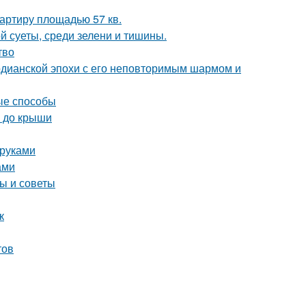
артиру площадью 57 кв.
й суеты, среди зелени и тишины.
тво
рдианской эпохи с его неповторимым шармом и
ые способы
а до крыши
 руками
ами
ы и советы
к
тов