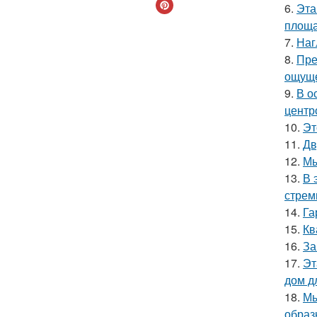
6.
Эта
площа
7.
Наг
8.
Пре
ощуще
9.
В о
центр
10.
Эт
11.
Дв
12.
Мы
13.
В 
стрем
14.
Га
15.
Кв
16.
За
17.
Эт
дом д
18.
Мы
образ