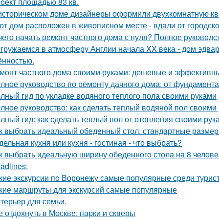
оект площадью 83 кв.
историческом доме дизайнеры оформили двухкомнатную кв
от дом расположен в живописном месте - вдали от городско
чего начать ремонт частного дома с нуля? Полное руководс
гружаемся в атмосферу Англии начала XX века - дом эдва
ённостью.
монт частного дома своими руками: дешевые и эффективн
лное руководство по ремонту дачного дома: от фундамент
лный гид по укладке водяного теплого пола своими руками
лное руководство: как сделать теплый водяной пол своими
лный гид: как сделать теплый пол от отопления своими рук
к выбрать идеальный обеденный стол: стандартные размер
дельная кухня или кухня - гостиная - что выбрать?
к выбрать идеальную ширину обеденного стола на 8 челове
adlines:
кие экскурсии по Воронежу самые популярные среди турис
кие маршруты для экскурсий самые популярные
терьер для семьи.
е отдохнуть в Москве: парки и скверы