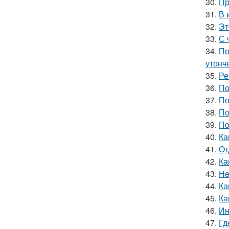
30.
Пр
31.
В 
32.
Эт
33.
С 
34.
По
утонч
35.
Ре
36.
По
37.
По
38.
По
39.
По
40.
Ка
41.
От
42.
Ка
43.
He
44.
Ка
45.
Ка
46.
Ин
47.
Гд