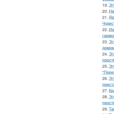
19.
Эт
20.
Не
21.
Яр
Чудес
22.
Ин
гармо
23.
Эт
домом
24.
Эт
прост
25.
Эт
"Пере
26.
Эт
прист
27.
Кр
28.
Эт
прост
29.
Та