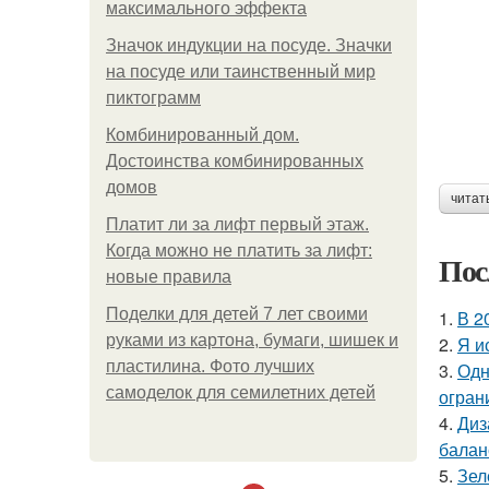
максимального эффекта
Значок индукции на посуде. Значки
на посуде или таинственный мир
пиктограмм
Комбинированный дом.
Достоинства комбинированных
домов
читат
Платит ли за лифт первый этаж.
Когда можно не платить за лифт:
Пос
новые правила
Поделки для детей 7 лет своими
1.
В 2
руками из картона, бумаги, шишек и
2.
Я и
пластилина. Фото лучших
3.
Одн
самоделок для семилетних детей
огран
4.
Диз
балан
5.
Зел