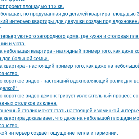
от проект площадью 112 кв.
большая, но продуманная до деталей квартира площадью 3
кий интерьер квартиры для девушки создан под вдохновени
".
терьер уютного загородного дома, где кухня и столовая пл
нии и уюта.
а небольшая квартира - наглядный пример того, как даже 
 для большой семьи.
а квартира - настоящий пример того, как даже на небольш
ранство.
о короткое видео - настоящий вдохновляющий ролик для вс
делкой".
о короткое видео демонстрирует увлекательный процесс со
авных столиков из клена.
ошечный столик может стать настоящей изюминкой интерьер
а квартира доказывает, что даже на небольшой площади м
ранство.
кой интерьер создаёт ощущение тепла и гармонии.