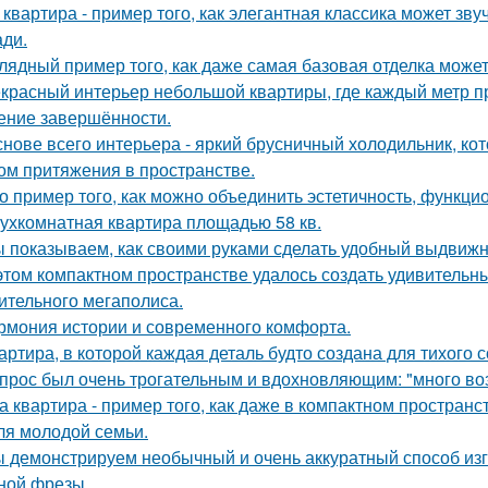
 квартира - пример того, как элегантная классика может зв
ди.
лядный пример того, как даже самая базовая отделка может
красный интерьер небольшой квартиры, где каждый метр пр
ние завершённости.
снове всего интерьера - яркий брусничный холодильник, к
ом притяжения в пространстве.
о пример того, как можно объединить эстетичность, функци
ухкомнатная квартира площадью 58 кв.
 показываем, как своими руками сделать удобный выдвижн
этом компактном пространстве удалось создать удивительн
ительного мегаполиса.
рмония истории и современного комфорта.
артира, в которой каждая деталь будто создана для тихого 
прос был очень трогательным и вдохновляющим: "много возд
а квартира - пример того, как даже в компактном простра
ля молодой семьи.
 демонстрируем необычный и очень аккуратный способ изг
ной фрезы.