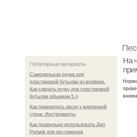
Пес
На ч
Популярные материалы
при
Самодельная ручка для
Норма
пластиковой бутылки из верёвки.
прове
Как сделать ручку для пластиковой
внима
бутылки объемом 5 л
Как прикрепить доску к кирпичной
стене. Инструменты
Как правильно использовать Дип
Рилиф для достижения