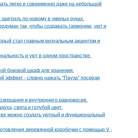
учать легко и современно даже на небольшой
 заиграть по-новому в умелых руках.
одуман так, чтобы создавать гармонию, уют и
оторый стал главным визуальным акцентом и
ональность и уют в одном пространстве.
ой боковой шкаф для хранения.
ый эффект - словно нажать "Пауза" посреди
созерцания и внутреннего равновесия.
уха, света и голубой цвет.
нстве можно создать уютный и функциональный
отовления деревянной коробочки с помощью V -