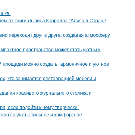
6 кв.
ем от книги Льюиса Кэрролла "Алиса в Стране
авно переходят друг в друга, создавая атмосферу
компактное пространство может стать уютным
ой площади можно создать гармоничное и уютное
ех, кто занимается реставрацией мебели и
здания красивого журнального столика и
а, если подойти к нему творчески.
ожно создать стильное и комфортное