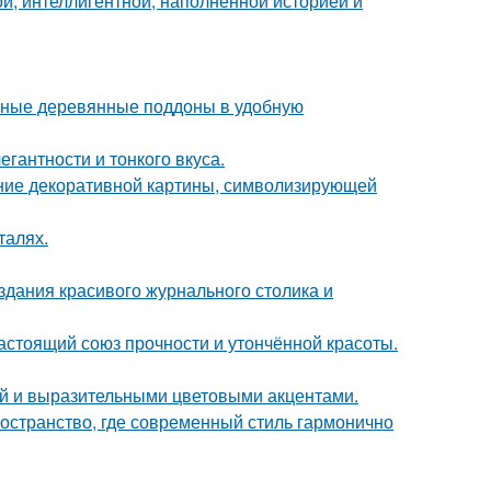
й, интеллигентной, наполненной историей и
чные деревянные поддоны в удобную
гантности и тонкого вкуса.
ние декоративной картины, символизирующей
талях.
здания красивого журнального столика и
астоящий союз прочности и утончённой красоты.
ой и выразительными цветовыми акцентами.
остранство, где современный стиль гармонично