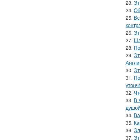
23.
Эт
24.
Об
25.
Вс
контр
26.
Эт
27.
Ша
28.
По
29.
Эт
Англи
30.
Эт
31.
По
утонч
32.
Чт
33.
В 
душой
34.
Ва
35.
Ка
36.
Эл
37.
Эт