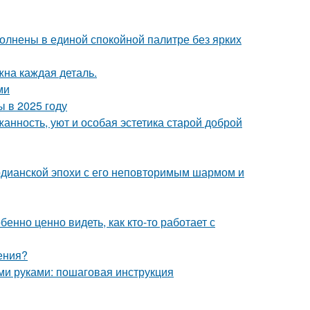
олнены в единой спокойной палитре без ярких
жна каждая деталь.
ми
 в 2025 году
жанность, уют и особая эстетика старой доброй
рдианской эпохи с его неповторимым шармом и
бенно ценно видеть, как кто-то работает с
ения?
ими руками: пошаговая инструкция