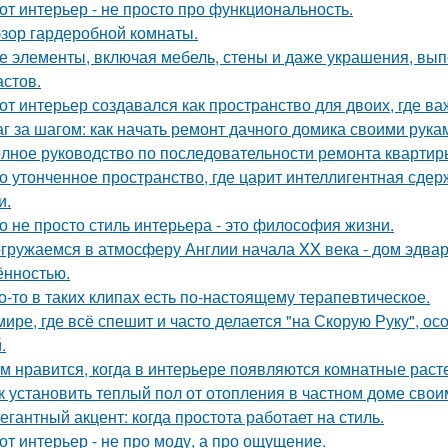
от интерьер - не просто про функциональность.
зор гардеробной комнаты.
е элементы, включая мебель, стены и даже украшения, вып
астов.
от интерьер создавался как пространство для двоих, где ва
г за шагом: как начать ремонт дачного домика своими рука
лное руководство по последовательности ремонта квартиры
о утонченное пространство, где царит интеллигентная сдер
и.
о не просто стиль интерьера - это философия жизни.
гружаемся в атмосферу Англии начала XX века - дом эдва
ённостью.
о-то в таких клипах есть по-настоящему терапевтическое.
мире, где всё спешит и часто делается "на Скорую Руку", осо
.
м нравится, когда в интерьере появляются комнатные раст
к установить теплый пол от отопления в частном доме сво
егантный акцент: когда простота работает на стиль.
от интерьер - не про моду, а про ощущение.