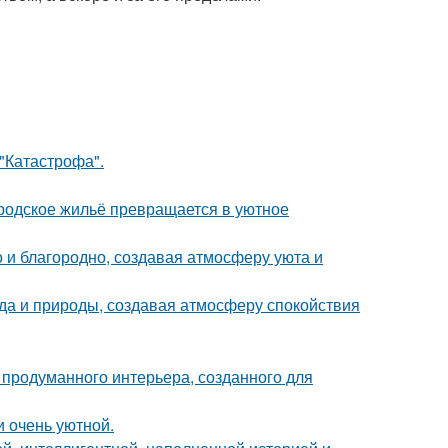
 "Катастрофа".
родское жильё превращается в уютное
 и благородно, создавая атмосферу уюта и
да и природы, создавая атмосферу спокойствия
 продуманного интерьера, созданного для
и очень уютной.