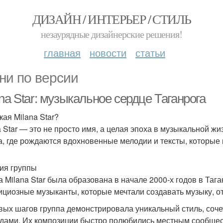
ДИЗАЙН / ИНТЕРЬЕР / СТИЛЬ
незаурядные дизайнерские решения!
главная
новости
статьи
ни по версии
na Star: музыкальное сердце Таганрога
кая Milana Star?
a Star — это не просто имя, а целая эпоха в музыкальной ж
а, где рождаются вдохновенные мелодии и тексты, которые 
ия группы
а Milana Star была образована в начале 2000-х годов в Та
ициозные музыканты, которые мечтали создавать музыку, о
вых шагов группа демонстрировала уникальный стиль, соч
дами. Их композиции быстро полюбились местным сообществ