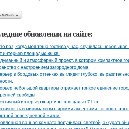
ь дальше →
ледние обновления на сайте:
-то раз, когда моя тёща гостила у нас, случилась небольшая
т интерьер площадью 86 кв.
думанный и атмосферный проект, в котором компактное го
ранство с настроением загородного дома.
ерьер в бордовых оттенках выглядит глубоко, выразительно
ности.
ерьер небольшой квартиры отражает тонкое единение горо
тренней свободы.
ектичный интерьер квартиры площадью 71 кв.
ктичность и минимализм с яркими акцентами - основа этого
ртной повседневной жизни.
овлённая ванная комната получилась светлой, аккуратной 