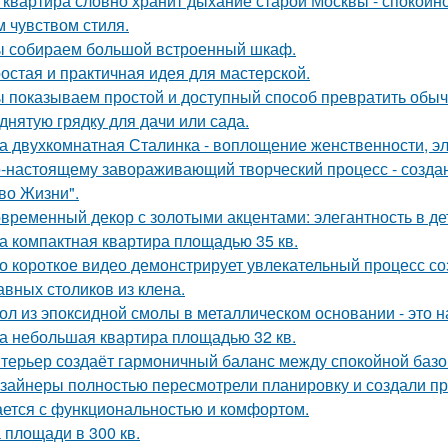
 квартира словно хранит дыхание старой Москвы - спокойно
м чувством стиля.
 собираем большой встроенный шкаф.
остая и практичная идея для мастерской.
 показываем простой и доступный способ превратить обы
днятую грядку для дачи или сада.
а двухкомнатная Сталинка - воплощение женственности, эле
-настоящему завораживающий творческий процесс - созда
во Жизни".
временный декор с золотыми акцентами: элегантность в де
а компактная квартира площадью 35 кв.
о короткое видео демонстрирует увлекательный процесс со
авных столиков из клена.
ол из эпоксидной смолы в металлическом основании - это н
а небольшая квартира площадью 32 кв.
терьер создаёт гармоничный баланс между спокойной баз
зайнеры полностью пересмотрели планировку и создали пр
ается с функциональностью и комфортом.
 площади в 300 кв.