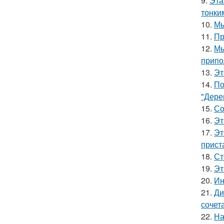
9.
Эта
тонки
10.
Мы
11.
Пр
12.
Мы
припо
13.
Эт
14.
По
"Дере
15.
Со
16.
Эт
17.
Эт
прист
18.
Ст
19.
Эт
20.
Ин
21.
Ди
сочет
22.
На