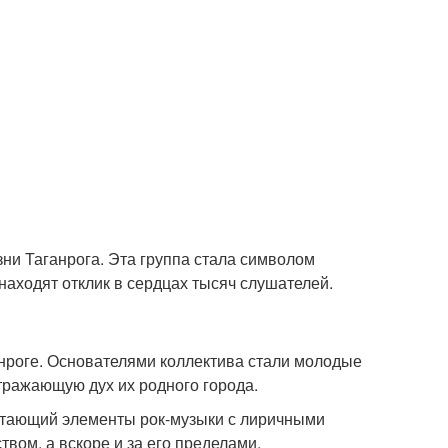
изни Таганрога. Эта группа стала символом
находят отклик в сердцах тысяч слушателей.
ганроге. Основателями коллектива стали молодые
тражающую дух их родного города.
етающий элементы рок-музыки с лиричными
ом, а вскоре и за его пределами.