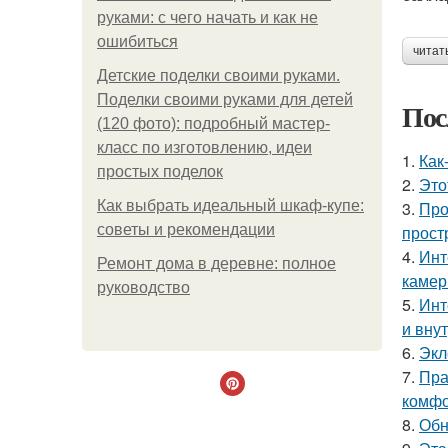
руками: с чего начать и как не
ошибиться
читат
Детские поделки своими руками.
Поделки своими руками для детей
Пос
(120 фото): подробный мастер-
класс по изготовлению, идеи
1.
Как
простых поделок
2.
Это
Как выбрать идеальный шкаф-купе:
3.
Про
советы и рекомендации
прост
4.
Инт
Ремонт дома в деревне: полное
камер
руководство
5.
Инт
и вну
6.
Экл
7.
Пра
комфо
8.
Обн