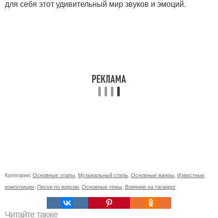
для себя этот удивительный мир звуков и эмоций.
Категории:
Основные этапы
,
Музыкальный стиль
,
Основные жанры
,
Известные
композиции
,
Песни по версии
,
Основные темы
,
Влияние на таганрог
Читайте также