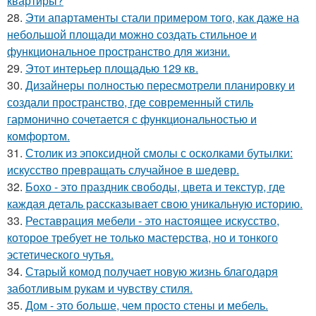
квартиры?
28.
Эти апартаменты стали примером того, как даже на
небольшой площади можно создать стильное и
функциональное пространство для жизни.
29.
Этот интерьер площадью 129 кв.
30.
Дизайнеры полностью пересмотрели планировку и
создали пространство, где современный стиль
гармонично сочетается с функциональностью и
комфортом.
31.
Столик из эпоксидной смолы с осколками бутылки:
искусство превращать случайное в шедевр.
32.
Бохо - это праздник свободы, цвета и текстур, где
каждая деталь рассказывает свою уникальную историю.
33.
Реставрация мебели - это настоящее искусство,
которое требует не только мастерства, но и тонкого
эстетического чутья.
34.
Старый комод получает новую жизнь благодаря
заботливым рукам и чувству стиля.
35.
Дом - это больше, чем просто стены и мебель.