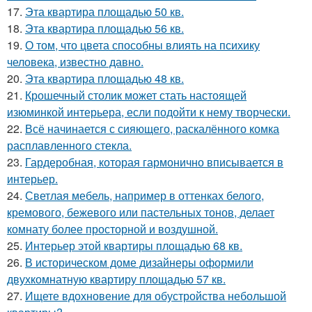
17.
Эта квартира площадью 50 кв.
18.
Эта квартира площадью 56 кв.
19.
О том, что цвета способны влиять на психику
человека, известно давно.
20.
Эта квартира площадью 48 кв.
21.
Крошечный столик может стать настоящей
изюминкой интерьера, если подойти к нему творчески.
22.
Всё начинается с сияющего, раскалённого комка
расплавленного стекла.
23.
Гардеробная, которая гармонично вписывается в
интерьер.
24.
Светлая мебель, например в оттенках белого,
кремового, бежевого или пастельных тонов, делает
комнату более просторной и воздушной.
25.
Интерьер этой квартиры площадью 68 кв.
26.
В историческом доме дизайнеры оформили
двухкомнатную квартиру площадью 57 кв.
27.
Ищете вдохновение для обустройства небольшой