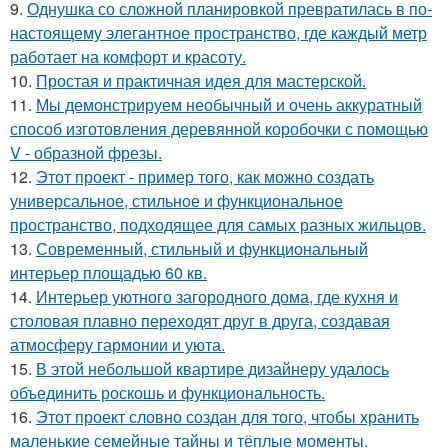
9.
Однушка со сложной планировкой превратилась в по-
настоящему элегантное пространство, где каждый метр
работает на комфорт и красоту.
10.
Простая и практичная идея для мастерской.
11.
Мы демонстрируем необычный и очень аккуратный
способ изготовления деревянной коробочки с помощью
V - образной фрезы.
12.
Этот проект - пример того, как можно создать
универсальное, стильное и функциональное
пространство, подходящее для самых разных жильцов.
13.
Современный, стильный и функциональный
интерьер площадью 60 кв.
14.
Интерьер уютного загородного дома, где кухня и
столовая плавно переходят друг в друга, создавая
атмосферу гармонии и уюта.
15.
В этой небольшой квартире дизайнеру удалось
объединить роскошь и функциональность.
16.
Этот проект словно создан для того, чтобы хранить
маленькие семейные тайны и тёплые моменты.