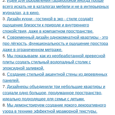
2.
Идеи для оформления гардеробной иногда проще
всего искать не в каталогах мебели и не в интерьерных
журналах, а в кино.
3.
Дизайн кухни - гостиной в эко - стиле создаёт
ощущение близости к природе и внутреннего
спокойствия, даже в компактном пространстве.
4.
Современный дизайн однокомнатной квартиры - это
про лёгкость, функциональность и ощущение простора
даже в ограниченном метраже.
5.
Мы показываем, как из необработанной древесной
плиты создать стильный водопадный столик с
эпоксидной заливкой.
6.
Создание стильной акцентной стены из деревянных
панелей.
7.
Дизайнеры объединили три небольшие квартиры и
создали одно большое, продуманное пространство,
идеально подходящее для семьи с детьми.
8.
Мы демонстрируем создание яркого декоративного
узора в технике эффектной мраморной текстуры.