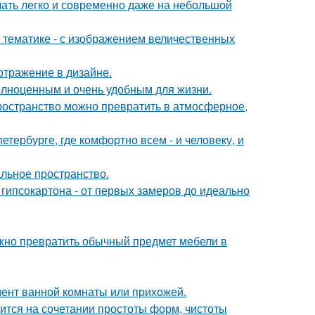
учать легко и современно даже на небольшой
 тематике - с изображением величественных
отражение в дизайне.
полноценным и очень удобным для жизни.
пространство можно превратить в атмосферное,
петербурге, где комфортно всем - и человеку, и
альное пространство.
гипсокартона - от первых замеров до идеально
жно превратить обычный предмет мебели в
мент ванной комнаты или прихожей.
тся на сочетании простоты форм, чистоты