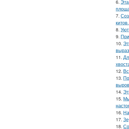
6.
Эта
площа
7.
Соз
китов.
8.
Уют
9.
При
10.
Эт
выраз
11.
Дл
хвост
12.
Вс
13.
По
выров
14.
Эт
15.
Мы
насто
16.
На
17.
Зе
18.
Со