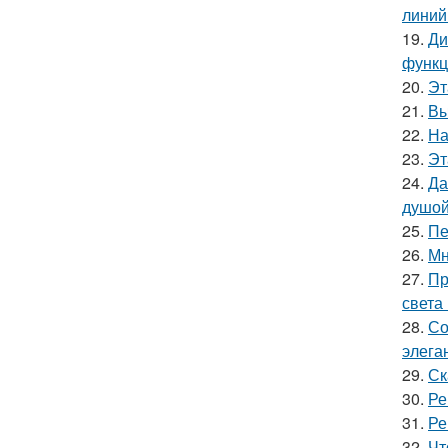
линий
19.
Ди
функц
20.
Эт
21.
Вы
22.
На
23.
Эт
24.
Да
душой
25.
Пе
26.
Мн
27.
Пр
света
28.
Со
элега
29.
Ск
30.
Ре
31.
Ре
32.
Чт