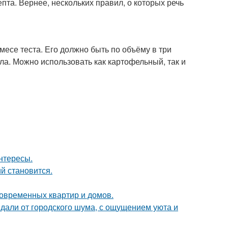
пта. Вернее, нескольких правил, о которых речь
есе теста. Его должно быть по объёму в три
ала. Можно использовать как картофельный, так и
интересы.
й становится.
овременных квартир и домов.
вдали от городского шума, с ощущением уюта и