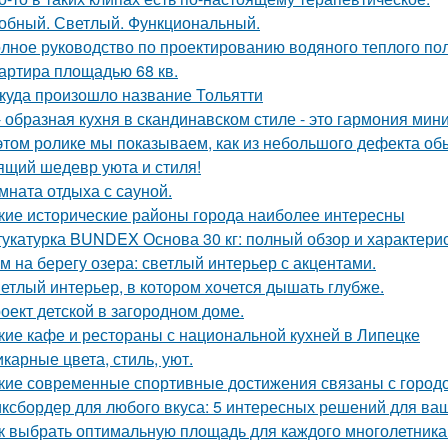
обный. Светлый. Функциональный.
лное руководство по проектированию водяного теплого по
артира площадью 68 кв.
куда произошло название Тольятти
- образная кухня в скандинавском стиле - это гармония мин
этом ролике мы показываем, как из небольшого дефекта обы
ящий шедевр уюта и стиля!
мната отдыха с сауной.
кие исторические районы города наиболее интересны
укатурка BUNDEX Основа 30 кг: полный обзор и характери
м на берегу озера: светлый интерьер с акцентами.
етлый интерьер, в котором хочется дышать глубже.
оект детской в загородном доме.
кие кафе и рестораны с национальной кухней в Липецке
карные цвета, стиль, уют.
кие современные спортивные достижения связаны с город
ксбордер для любого вкуса: 5 интересных решений для ваш
к выбрать оптимальную площадь для каждого многолетника: