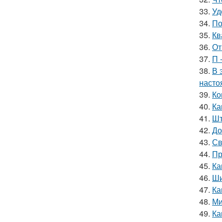
33.
Уд
34.
По
35.
Кв
36.
От
37.
П 
38.
В 
насто
39.
Ко
40.
Ка
41.
Шт
42.
До
43.
Св
44.
Пр
45.
Ка
46.
Ши
47.
Ка
48.
Ми
49.
Ка