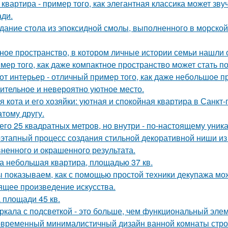
 квартира - пример того, как элегантная классика может зв
ди.
дание стола из эпоксидной смолы, выполненного в морской
ное пространство, в котором личные истории семьи нашли 
мер того, как даже компактное пространство может стать 
от интерьер - отличный пример того, как даже небольшое 
ительное и невероятно уютное место.
я кота и его хозяйки: уютная и спокойная квартира в Санкт-
атому другу.
его 25 квадратных метров, но внутри - по-настоящему уник
этапный процесс создания стильной декоративной ниши из 
ненного и окрашенного результата.
а небольшая квартира, площадью 37 кв.
 показываем, как с помощью простой техники декупажа мо
ящее произведение искусства.
 площади 45 кв.
ркала с подсветкой - это больше, чем функциональный эле
временный минималистичный дизайн ванной комнаты строи