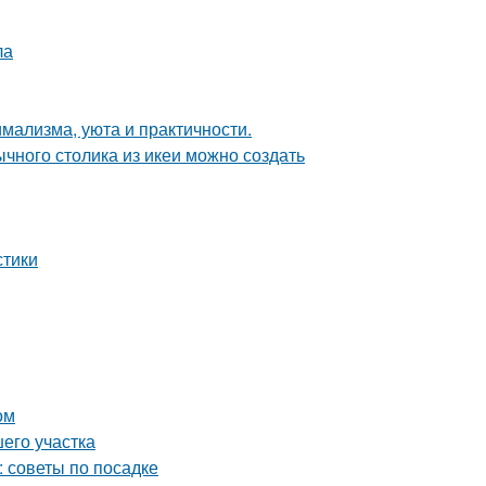
ла
имализма, уюта и практичности.
чного столика из икеи можно создать
стики
ом
его участка
 советы по посадке