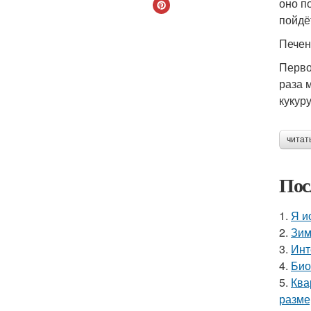
оно п
пойдё
Печен
Перво
раза 
кукур
читат
Пос
1.
Я и
2.
Зим
3.
Инт
4.
Био
5.
Ква
разме