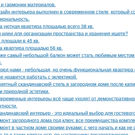
 и гармонии материалов.
зайн интерьера выполнен в современном стиле, который соч
иональность.
а уютная квартира площадью всего 38 кв.
 идеи для организации пространства и хранения ищете?
 площади в 45 кв.
а квартира площадью 56 кв.
же самый небольшой балкон может стать любимым местом в
.
ред нами - небольшая, но очень функциональная квартира 
е нравится работать с эклектикой.
иятный скандинавский стиль в загородном доме после капит
 и природной эстетики.
временные интерьеры всё чаще уходят от демонстративно
нтности.
андинавский интерьер - это идеальный выбор для гостевог
монт загородного дома под ключ: все преимущества компл
монт в частном доме своими руками: с чего начать и как не
о-то в таких клипах есть по-настоящему терапевтическое.