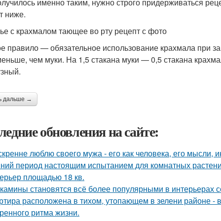
олучилось именно таким, нужно строго придерживаться реце
т ниже.
ье с крахмалом тающее во рту рецепт с фото
е правило — обязательное использование крахмала при зам
меньше, чем муки. На 1,5 стакана муки — 0,5 стакана крахм
узный.
ь дальше →
ледние обновления на сайте:
скренне люблю своего мужа - его как человека, его мысли, 
ний период настоящим испытанием для комнатных растени
ерьер площадью 18 кв.
камины становятся всё более популярными в интерьерах с
ртира расположена в тихом, утопающем в зелени районе - 
ренного ритма жизни.