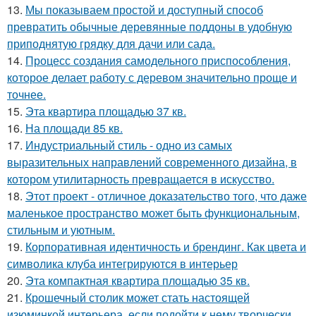
13.
Мы показываем простой и доступный способ
превратить обычные деревянные поддоны в удобную
приподнятую грядку для дачи или сада.
14.
Процесс создания самодельного приспособления,
которое делает работу с деревом значительно проще и
точнее.
15.
Эта квартира площадью 37 кв.
16.
На площади 85 кв.
17.
Индустриальный стиль - одно из самых
выразительных направлений современного дизайна, в
котором утилитарность превращается в искусство.
18.
Этот проект - отличное доказательство того, что даже
маленькое пространство может быть функциональным,
стильным и уютным.
19.
Корпоративная идентичность и брендинг. Как цвета и
символика клуба интегрируются в интерьер
20.
Эта компактная квартира площадью 35 кв.
21.
Крошечный столик может стать настоящей
изюминкой интерьера, если подойти к нему творчески.