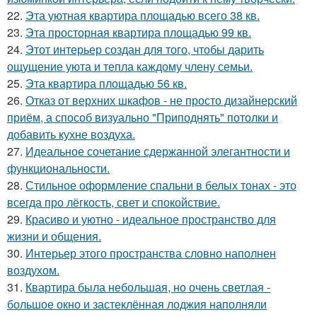
22.
Эта уютная квартира площадью всего 38 кв.
23.
Эта просторная квартира площадью 99 кв.
24.
Этот интерьер создан для того, чтобы дарить
ощущение уюта и тепла каждому члену семьи.
25.
Эта квартира площадью 56 кв.
26.
Отказ от верхних шкафов - не просто дизайнерский
приём, а способ визуально "Приподнять" потолки и
добавить кухне воздуха.
27.
Идеальное сочетание сдержанной элегантности и
функциональности.
28.
Стильное оформление спальни в белых тонах - это
всегда про лёгкость, свет и спокойствие.
29.
Красиво и уютно - идеальное пространство для
жизни и общения.
30.
Интерьер этого пространства словно наполнен
воздухом.
31.
Квартира была небольшая, но очень светлая -
большое окно и застеклённая лоджия наполняли