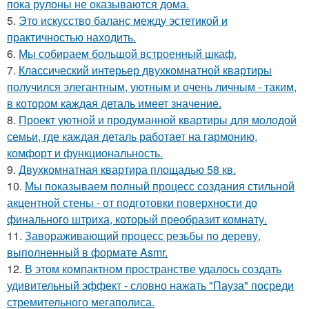
пока рулоны не оказываются дома.
5.
Это искусство баланс между эстетикой и
практичностью находить.
6.
Мы собираем большой встроенный шкаф.
7.
Классический интерьер двухкомнатной квартиры
получился элегантным, уютным и очень личным - таким,
в котором каждая деталь имеет значение.
8.
Проект уютной и продуманной квартиры для молодой
семьи, где каждая деталь работает на гармонию,
комфорт и функциональность.
9.
Двухкомнатная квартира площадью 58 кв.
10.
Мы показываем полный процесс создания стильной
акцентной стены - от подготовки поверхности до
финального штриха, который преобразит комнату.
11.
Завораживающий процесс резьбы по дереву,
выполненный в формате Asmr.
12.
В этом компактном пространстве удалось создать
удивительный эффект - словно нажать "Пауза" посреди
стремительного мегаполиса.