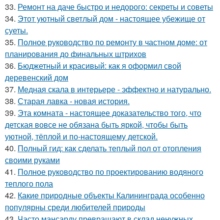
33.
Ремонт на даче быстро и недорого: секреты и советы
34.
Этот уютный светлый дом - настоящее убежище от
суеты.
35.
Полное руководство по ремонту в частном доме: от
планирования до финальных штрихов
36.
Бюджетный и красивый: как я оформил свой
деревенский дом
37.
Медная скала в интерьере - эффектно и натурально.
38.
Старая лавка - новая история.
39.
Эта комната - настоящее доказательство того, что
детская вовсе не обязана быть яркой, чтобы быть
уютной, тёплой и по-настоящему детской.
40.
Полный гид: как сделать теплый пол от отопления
своими руками
41.
Полное руководство по проектированию водяного
теплого пола
42.
Какие природные объекты Калининграда особенно
популярны среди любителей природы
43.
Часто мансарду превращают в склад ненужных