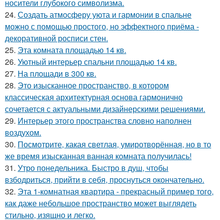
носители глубокого символизма.
24.
Создать атмосферу уюта и гармонии в спальне
можно с помощью простого, но эффектного приёма -
декоративной росписи стен.
25.
Эта комната площадью 14 кв.
26.
Уютный интерьер спальни площадью 14 кв.
27.
На площади в 300 кв.
28.
Это изысканное пространство, в котором
классическая архитектурная основа гармонично
сочетается с актуальными дизайнерскими решениями.
29.
Интерьер этого пространства словно наполнен
воздухом.
30.
Посмотрите, какая светлая, умиротворённая, но в то
же время изысканная ванная комната получилась!
31.
Утро понедельника. Быстро в душ, чтобы
взбодриться, прийти в себя, проснуться окончательно.
32.
Эта 1-комнатная квартира - прекрасный пример того,
как даже небольшое пространство может выглядеть
стильно, изящно и легко.