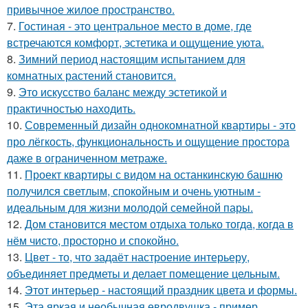
привычное жилое пространство.
7.
Гостиная - это центральное место в доме, где
встречаются комфорт, эстетика и ощущение уюта.
8.
Зимний период настоящим испытанием для
комнатных растений становится.
9.
Это искусство баланс между эстетикой и
практичностью находить.
10.
Современный дизайн однокомнатной квартиры - это
про лёгкость, функциональность и ощущение простора
даже в ограниченном метраже.
11.
Проект квартиры с видом на останкинскую башню
получился светлым, спокойным и очень уютным -
идеальным для жизни молодой семейной пары.
12.
Дом становится местом отдыха только тогда, когда в
нём чисто, просторно и спокойно.
13.
Цвет - то, что задаёт настроение интерьеру,
объединяет предметы и делает помещение цельным.
14.
Этот интерьер - настоящий праздник цвета и формы.
15.
Эта яркая и необычная евродвушка - пример