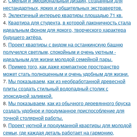
2.
Смелый и эмоциональный дизайн, созданный для
нестандартных, ярких и общительных экстравертов.
3.
Эклектичный интерьер квартиры площадью 71 кв.
4.
Квартира для студента, в которой лаконичность стала
идеальным фоном для яркого, творческого характера
будущего актёра.
5.
Проект квартиры с видом на останкинскую башню
получился светлым, спокойным и очень уютным -
идеальным для жизни молодой семейной пары.
6.
Пример того, как даже компактное пространство
может стать полноценным и очень удобным для жизни.
7.
Мы показываем, как из необработанной древесной
плиты создать стильный водопадный столик с
эпоксидной заливкой.
8.
Мы показываем, как из обычного деревянного бруска
создать удобное и продуманное приспособление для
точной столярной работы.
9.
Проект уютной и продуманной квартиры для молодой
семьи, где каждая деталь работает на гармонию,