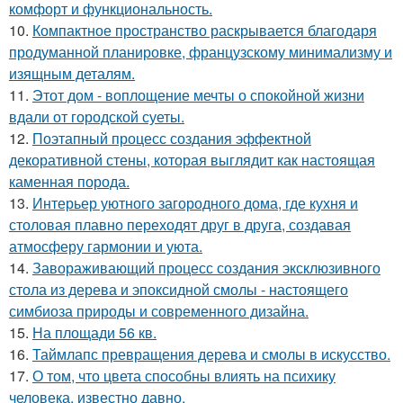
комфорт и функциональность.
10.
Компактное пространство раскрывается благодаря
продуманной планировке, французскому минимализму и
изящным деталям.
11.
Этот дом - воплощение мечты о спокойной жизни
вдали от городской суеты.
12.
Поэтапный процесс создания эффектной
декоративной стены, которая выглядит как настоящая
каменная порода.
13.
Интерьер уютного загородного дома, где кухня и
столовая плавно переходят друг в друга, создавая
атмосферу гармонии и уюта.
14.
Завораживающий процесс создания эксклюзивного
стола из дерева и эпоксидной смолы - настоящего
симбиоза природы и современного дизайна.
15.
На площади 56 кв.
16.
Таймлапс превращения дерева и смолы в искусство.
17.
О том, что цвета способны влиять на психику
человека, известно давно.