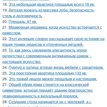
18.
Эта небольшая квартира площадью всего 16 кв.
19.
Детская кровать из массива дуба: безопасность,
стиль и долговечность
20.
Площадь: 97 кв.
21.
Мраморная керамика: когда искусство встречается с
ремеслом.
22.
Этот интерьер словно рассказывает свою историю на
языке тонких нюансов и утончённых деталей.
23.
То, как здесь соединили элегантность эпохи
регентства с современным антикварным шиком, -
настоящее искусство.
24.
Пурпур и патина: вторая жизнь мебели с характером.
25.
Эта просторная квартира площадью 133 кв.
26.
Это тонкий диалог между прошлым и настоящим.
27.
Общий облик дома строится на классической
симметрии, которая придаёт зданию благородство,
уравновешенность и визуальный порядок.
28.
Создание стола начинается не с чертежей, а с