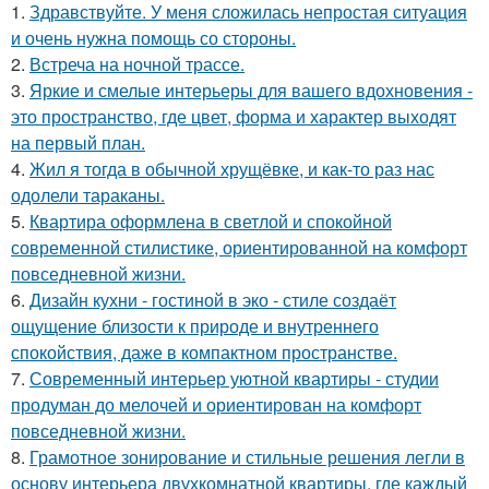
1.
Здравствуйте. У меня сложилась непростая ситуация
и очень нужна помощь со стороны.
2.
Встреча на ночной трассе.
3.
Яркие и смелые интерьеры для вашего вдохновения -
это пространство, где цвет, форма и характер выходят
на первый план.
4.
Жил я тогда в обычной хрущёвке, и как-то раз нас
одолели тараканы.
5.
Квартира оформлена в светлой и спокойной
современной стилистике, ориентированной на комфорт
повседневной жизни.
6.
Дизайн кухни - гостиной в эко - стиле создаёт
ощущение близости к природе и внутреннего
спокойствия, даже в компактном пространстве.
7.
Современный интерьер уютной квартиры - студии
продуман до мелочей и ориентирован на комфорт
повседневной жизни.
8.
Грамотное зонирование и стильные решения легли в
основу интерьера двухкомнатной квартиры, где каждый