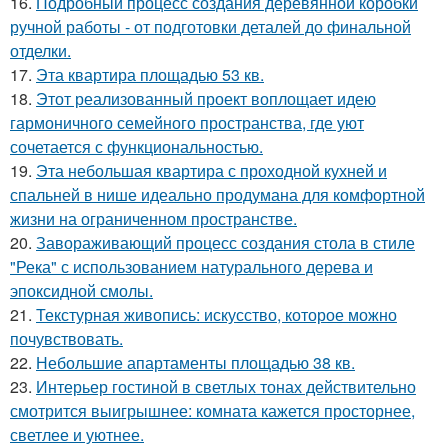
16.
Подробный процесс создания деревянной коробки
ручной работы - от подготовки деталей до финальной
отделки.
17.
Эта квартира площадью 53 кв.
18.
Этот реализованный проект воплощает идею
гармоничного семейного пространства, где уют
сочетается с функциональностью.
19.
Эта небольшая квартира с проходной кухней и
спальней в нише идеально продумана для комфортной
жизни на ограниченном пространстве.
20.
Завораживающий процесс создания стола в стиле
"Река" с использованием натурального дерева и
эпоксидной смолы.
21.
Текстурная живопись: искусство, которое можно
почувствовать.
22.
Небольшие апартаменты площадью 38 кв.
23.
Интерьер гостиной в светлых тонах действительно
смотрится выигрышнее: комната кажется просторнее,
светлее и уютнее.