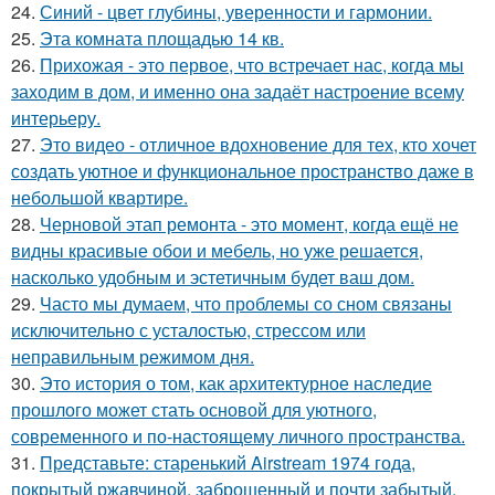
24.
Синий - цвет глубины, уверенности и гармонии.
25.
Эта комната площадью 14 кв.
26.
Прихожая - это первое, что встречает нас, когда мы
заходим в дом, и именно она задаёт настроение всему
интерьеру.
27.
Это видео - отличное вдохновение для тех, кто хочет
создать уютное и функциональное пространство даже в
небольшой квартире.
28.
Черновой этап ремонта - это момент, когда ещё не
видны красивые обои и мебель, но уже решается,
насколько удобным и эстетичным будет ваш дом.
29.
Часто мы думаем, что проблемы со сном связаны
исключительно с усталостью, стрессом или
неправильным режимом дня.
30.
Это история о том, как архитектурное наследие
прошлого может стать основой для уютного,
современного и по-настоящему личного пространства.
31.
Представьте: старенький Airstream 1974 года,
покрытый ржавчиной, заброшенный и почти забытый.