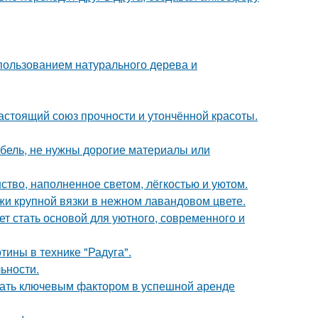
пользованием натурального дерева и
астоящий союз прочности и утончённой красоты.
ебель, не нужны дорогие материалы или
ство, наполненное светом, лёгкостью и уютом.
жи крупной вязки в нежном лавандовом цвете.
ет стать основой для уютного, современного и
тины в технике "Радуга".
ьности.
стать ключевым фактором в успешной аренде