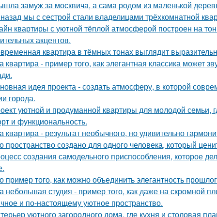
ышла замуж за москвича, а сама родом из маленькой дерев
 назад мы с сестрой стали владелицами трёхкомнатной квар
айн квартиры с уютной тёплой атмосферой построен на тон
ительных акцентов.
временная квартира в тёмных тонах выглядит выразительно
а квартира - пример того, как элегантная классика может з
ди.
новная идея проекта - создать атмосферу, в которой совр
ии города.
оект уютной и продуманной квартиры для молодой семьи, г
рт и функциональность.
а квартира - результат необычного, но удивительно гармони
о пространство создано для одного человека, который цени
оцесс создания самодельного приспособления, которое дел
е.
о пример того, как можно объединить элегантность прошло
а небольшая студия - пример того, как даже на скромной 
ичное и по-настоящему уютное пространство.
терьер уютного загородного дома, где кухня и столовая пл