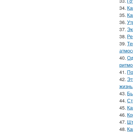
33.
Го
34.
Ка
35.
Ка
36.
Ут
37.
Эк
38.
Ре
39.
Те
атмос
40.
Од
ритмо
41.
По
42.
Эт
жизнь 
43.
Бы
44.
Ст
45.
Ка
46.
Ко
47.
Шт
48.
Ка