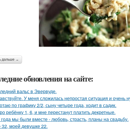
ь дальше →
ледние обновления на сайте:
ледний вальс в Эвервуде.
авствуйте. У меня сложилась непростая ситуация и очень 
отаю по графику 2/2, сыну четыре года, ходит в садик.
ро ребёнку 1, 6, и мне перестанут платить декретные.
 года мы были вместе - любовь, страсть, планы на свадьбу.
 32, моей девушке 22.