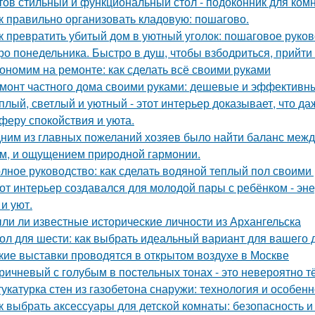
тов стильный и функциональный стол - подоконник для ком
к правильно организовать кладовую: пошагово.
к превратить убитый дом в уютный уголок: пошаговое руко
ро понедельника. Быстро в душ, чтобы взбодриться, прийти 
ономим на ремонте: как сделать всё своими руками
монт частного дома своими руками: дешевые и эффективн
плый, светлый и уютный - этот интерьер доказывает, что д
феру спокойствия и уюта.
ним из главных пожеланий хозяев было найти баланс межд
м, и ощущением природной гармонии.
лное руководство: как сделать водяной теплый пол своими
от интерьер создавался для молодой пары с ребёнком - эн
и уют.
ли ли известные исторические личности из Архангельска
ол для шести: как выбрать идеальный вариант для вашего 
кие выставки проводятся в открытом воздухе в Москве
ричневый с голубым в постельных тонах - это невероятно 
укатурка стен из газобетона снаружи: технология и особен
к выбрать аксессуары для детской комнаты: безопасность 