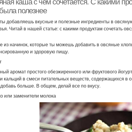
ная каша с чем сочетается. С какими про
 была полезнее
 ты добавляешь вкусные и полезные ингредиенты в овсяну
вья. Читай в нашей статье: с какими продуктам сочетать овс
е из начинок, которые ты можешь добавить в овсяные хлопь
нсированную и здоровую пищу.
т
ный аромат простого обезжиренного или фруктового йогурта
 и кальций в смеси питательных веществ, содержащихся в о
 добавь больше. В общем, делай все по вкусу.
о или заменители молока