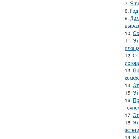
7.
Я в
8.
Год
9.
Диз
выраз
10.
Со
11.
Эт
площа
12.
Ос
истор
13.
Пр
комфо
14.
Эт
15.
Эт
16.
Пр
точне
17.
Эт
18.
Эт
эстет
19.
Ин