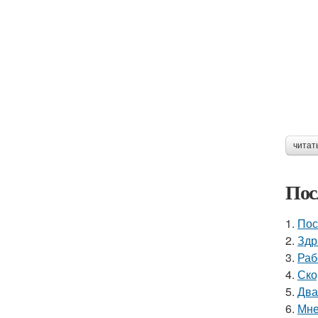
читат
Пос
1.
Пос
2.
Здр
3.
Раб
4.
Ско
5.
Два
6.
Мне