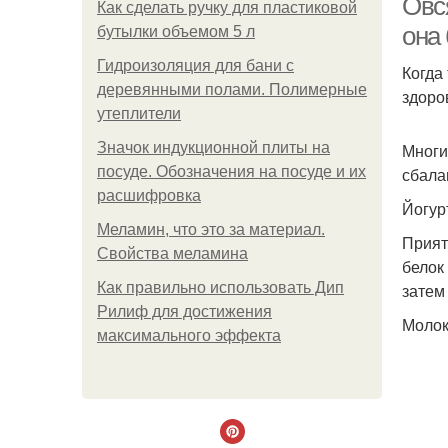
Овся
Как сделать ручку для пластиковой
она
бутылки объемом 5 л
Гидроизоляция для бани с
Когда
деревянными полами. Полимерные
здоро
утеплители
Значок индукционной плиты на
Многи
посуде. Обозначения на посуде и их
сбала
расшифровка
Йогур
Меламин, что это за материал.
Прият
Свойства меламина
белок
Как правильно использовать Дип
затем
Рилиф для достижения
Молок
максимального эффекта