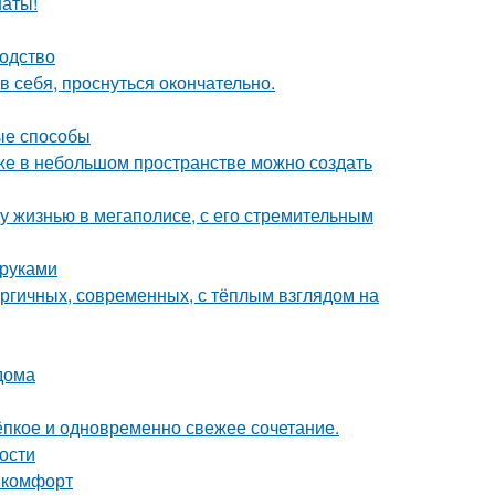
наты!
водство
в себя, проснуться окончательно.
ые способы
аже в небольшом пространстве можно создать
у жизнью в мегаполисе, с его стремительным
 руками
ергичных, современных, с тёплым взглядом на
дома
тёпкое и одновременно свежее сочетание.
ности
и комфорт