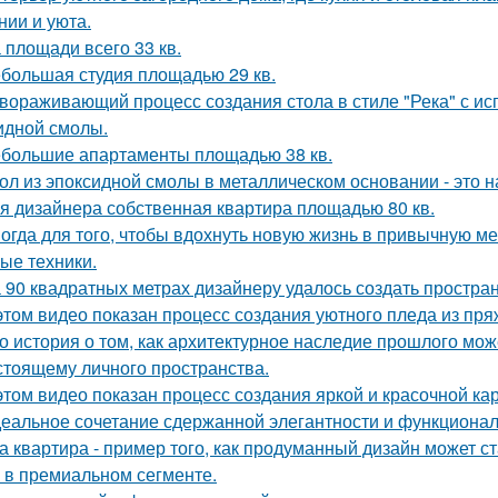
нии и уюта.
 площади всего 33 кв.
большая студия площадью 29 кв.
вораживающий процесс создания стола в стиле "Река" с ис
идной смолы.
большие апартаменты площадью 38 кв.
ол из эпоксидной смолы в металлическом основании - это н
я дизайнера собственная квартира площадью 80 кв.
огда для того, чтобы вдохнуть новую жизнь в привычную м
ые техники.
 90 квадратных метрах дизайнеру удалось создать простран
этом видео показан процесс создания уютного пледа из пря
о история о том, как архитектурное наследие прошлого мож
стоящему личного пространства.
этом видео показан процесс создания яркой и красочной кар
еальное сочетание сдержанной элегантности и функционал
а квартира - пример того, как продуманный дизайн может 
 в премиальном сегменте.