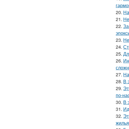
гармо
20.
На
21.
Не
22.
За
эпокс
23.
Не
24.
Ст
25.
Дл
26.
Ин
сложн
27.
На
28.
В 
29.
Эт
по-на
30.
В 
31.
Ид
32.
Эт
жилья