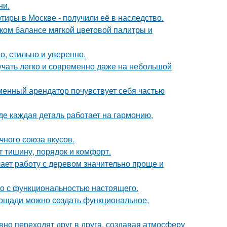
ни.
тиры в Москве - получили её в наследство.
ком балансе мягкой цветовой палитры и
, стильно и уверенно.
вучать легко и современно даже на небольшой
еменный арендатор почувствует себя частью
де каждая деталь работает на гармонию,
чного союза вкусов.
т тишину, порядок и комфорт.
ает работу с деревом значительно проще и
го с функциональностью настоящего.
площади можно создать функциональное,
авно переходят друг в друга, создавая атмосферу