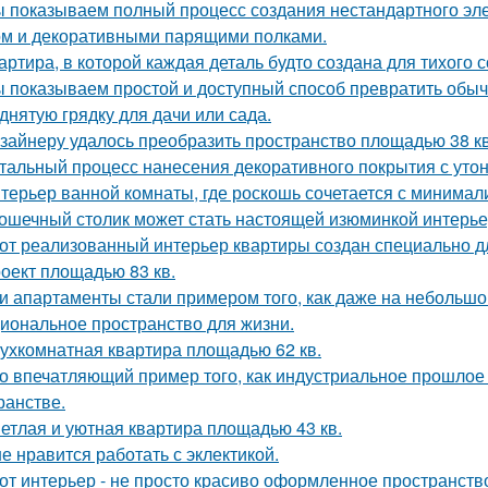
 показываем полный процесс создания нестандартного эл
м и декоративными парящими полками.
артира, в которой каждая деталь будто создана для тихого 
 показываем простой и доступный способ превратить обы
днятую грядку для дачи или сада.
зайнеру удалось преобразить пространство площадью 38 кв
тальный процесс нанесения декоративного покрытия с ут
терьер ванной комнаты, где роскошь сочетается с минима
ошечный столик может стать настоящей изюминкой интерьер
от реализованный интерьер квартиры создан специально д
оект площадью 83 кв.
и апартаменты стали примером того, как даже на небольшо
иональное пространство для жизни.
ухкомнатная квартира площадью 62 кв.
о впечатляющий пример того, как индустриальное прошлое
ранстве.
етлая и уютная квартира площадью 43 кв.
е нравится работать с эклектикой.
от интерьер - не просто красиво оформленное пространств