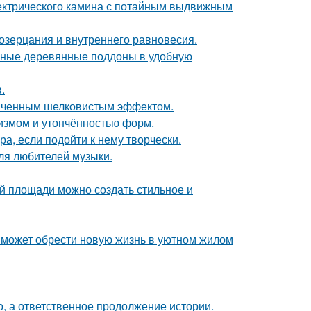
ектрического камина с потайным выдвижным
созерцания и внутреннего равновесия.
чные деревянные поддоны в удобную
.
онченным шелковистым эффектом.
лизмом и утончённостью форм.
а, если подойти к нему творчески.
ля любителей музыки.
й площади можно создать стильное и
 может обрести новую жизнь в уютном жилом
о, а ответственное продолжение истории.