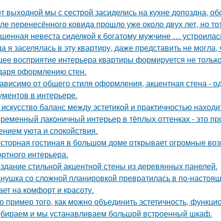
от выходной мы с сестрой засиделись на кухне допоздна, об
ле перенесённого ковида прошло уже около двух лет, но тот
шенная невеста сиделкой к богатому мужчине … устроилас
да я заселялась в эту квартиру, даже представить не могла, 
ее восприятие интерьера квартиры формируется не только 
даря оформлению стен.
ависимо от общего стиля оформления, акцентная стена - о
ументов в интерьере.
 искусство баланс между эстетикой и практичностью находи
ременный лаконичный интерьер в тёплых оттенках - это пр
нием уюта и спокойствия.
сторная гостиная в большом доме открывает огромные воз
ртного интерьера.
здание стильной акцентной стены из деревянных панелей.
нушка со сложной планировкой превратилась в по-настоящ
ает на комфорт и красоту.
о пример того, как можно объединить эстетичность, функци
бираем и мы устанавливаем большой встроенный шкаф.