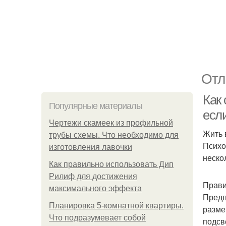
Отл
Как 
Популярные материалы
есл
Чертежи скамеек из профильной
Жить 
трубы схемы. Что необходимо для
Психо
изготовления лавочки
неско
Как правильно использовать Дип
Рилиф для достижения
Прави
максимального эффекта
Предп
Планировка 5-комнатной квартиры.
разме
Что подразумевает собой
подсв