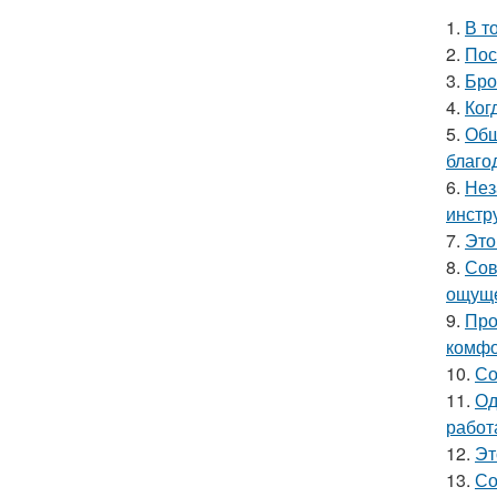
1.
В т
2.
Пос
3.
Бро
4.
Ког
5.
Общ
благо
6.
Нез
инстр
7.
Это
8.
Сов
ощуще
9.
Про
комфо
10.
Со
11.
Од
работ
12.
Эт
13.
Со