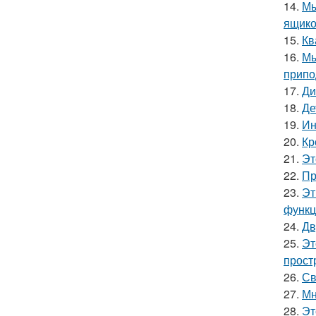
14.
Мы
ящико
15.
Кв
16.
Мы
припо
17.
Ди
18.
Де
19.
Ин
20.
Кр
21.
Эт
22.
Пр
23.
Эт
функц
24.
Дв
25.
Эт
прост
26.
Св
27.
Мн
28.
Эт