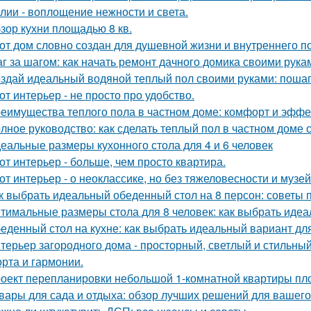
лии - воплощение нежности и света.
зор кухни площадью 8 кв.
от дом словно создан для душевной жизни и внутреннего по
г за шагом: как начать ремонт дачного домика своими рука
здай идеальный водяной теплый пол своими руками: пошаг
от интерьер - не просто про удобство.
еимущества теплого пола в частном доме: комфорт и эффе
лное руководство: как сделать теплый пол в частном доме
еальные размеры кухонного стола для 4 и 6 человек
от интерьер - больше, чем просто квартира.
от интерьер - о неоклассике, но без тяжеловесности и музей
к выбрать идеальный обеденный стол на 8 персон: советы 
тимальные размеры стола для 8 человек: как выбрать идеа
еденный стол на кухне: как выбрать идеальный вариант дл
терьер загородного дома - просторный, светлый и стильны
рта и гармонии.
оект перепланировки небольшой 1-комнатной квартиры пло
вары для сада и отдыха: обзор лучших решений для вашего