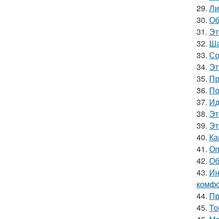
29.
Ли
30.
Об
31.
Эт
32.
Ша
33.
Со
34.
Эт
35.
Пр
36.
По
37.
Ид
38.
Эт
39.
Эт
40.
Ка
41.
Оп
42.
Об
43.
Ин
комфо
44.
Пр
45.
То