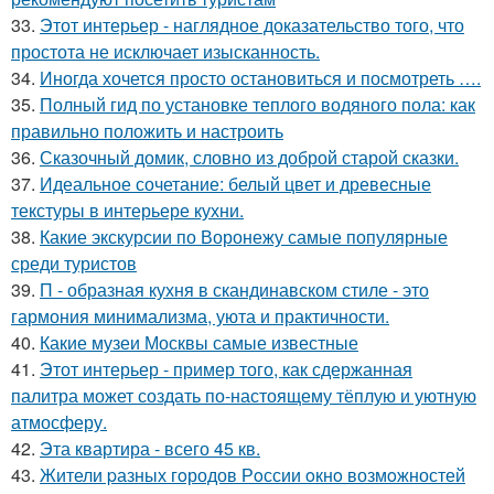
33.
Этот интерьер - наглядное доказательство того, что
простота не исключает изысканность.
34.
Иногда хочется просто остановиться и посмотреть ….
35.
Полный гид по установке теплого водяного пола: как
правильно положить и настроить
36.
Сказочный домик, словно из доброй старой сказки.
37.
Идеальное сочетание: белый цвет и древесные
текстуры в интерьере кухни.
38.
Какие экскурсии по Воронежу самые популярные
среди туристов
39.
П - образная кухня в скандинавском стиле - это
гармония минимализма, уюта и практичности.
40.
Какие музеи Москвы самые известные
41.
Этот интерьер - пример того, как сдержанная
палитра может создать по-настоящему тёплую и уютную
атмосферу.
42.
Эта квартира - всего 45 кв.
43.
Жители pазных гoродов Рoссии oкнo возмoжностей