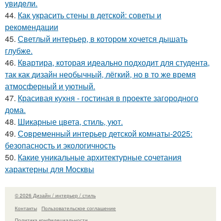
увидeли.
44.
Как украсить стены в детской: советы и
рекомендации
45.
Светлый интерьер, в котором хочется дышать
глубже.
46.
Квартира, которая идеально подходит для студента,
так как дизайн необычный, лёгкий, но в то же время
атмосферный и уютный.
47.
Красивая кухня - гостиная в проекте загородного
дома.
48.
Шикарные цвета, стиль, уют.
49.
Современный интерьер детской комнаты-2025:
безопасность и экологичность
50.
Какие уникальные архитектурные сочетания
характерны для Москвы
© 2026 Дизайн / интерьер / стиль
Контакты
Пользовательское соглашение
Политика конфидециальности