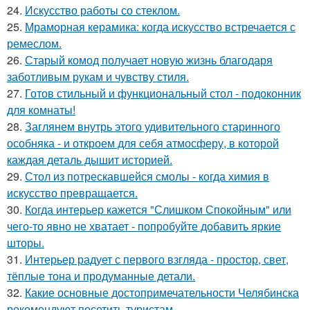
24.
Искусство работы со стеклом.
25.
Мраморная керамика: когда искусство встречается с
ремеслом.
26.
Старый комод получает новую жизнь благодаря
заботливым рукам и чувству стиля.
27.
Готов стильный и функциональный стол - подоконник
для комнаты!
28.
Заглянем внутрь этого удивительного старинного
особняка - и откроем для себя атмосферу, в которой
каждая деталь дышит историей.
29.
Стол из потрескавшейся смолы - когда химия в
искусство превращается.
30.
Когда интерьер кажется "Слишком Спокойным" или
чего-то явно не хватает - попробуйте добавить яркие
шторы.
31.
Интерьер радует с первого взгляда - простор, свет,
тёплые тона и продуманные детали.
32.
Какие основные достопримечательности Челябинска
рекомендуют посетить туристам