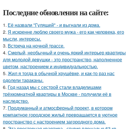
Последние обновления на сайте:
1.
Её назвали "Гулящей" - и выгнали из дома.
2.
Я искренне люблю своего мужа - его как человека, его
мысли, интересы.
3.
Встреча на ночной трассе.
4.
Смелый, необычный и очень яркий интерьер квартиры
для молодой девушки - это пространство, наполненное
цветом, настроением и индивидуальностью.
5.
Жил я тогда в обычной хрущёвке, и как-то раз нас
одолели тараканы.
6.
Год назад мы с сестрой стали владелицами
трёхкомнатной квартиры в Москве - получили её в
наследство.
7.
Продуманный и атмосферный проект, в котором
компактное городское жильё превращается в уютное
пространство с настроением загородного дома.
8.
Эта просторная квартира - студия площадью 63 кв.