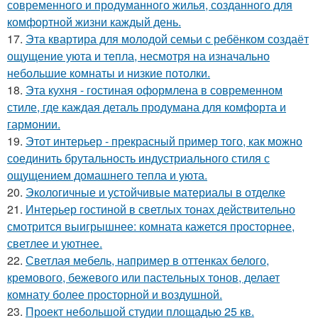
современного и продуманного жилья, созданного для
комфортной жизни каждый день.
17.
Эта квартира для молодой семьи с ребёнком создаёт
ощущение уюта и тепла, несмотря на изначально
небольшие комнаты и низкие потолки.
18.
Эта кухня - гостиная оформлена в современном
стиле, где каждая деталь продумана для комфорта и
гармонии.
19.
Этот интерьер - прекрасный пример того, как можно
соединить брутальность индустриального стиля с
ощущением домашнего тепла и уюта.
20.
Экологичные и устойчивые материалы в отделке
21.
Интерьер гостиной в светлых тонах действительно
смотрится выигрышнее: комната кажется просторнее,
светлее и уютнее.
22.
Светлая мебель, например в оттенках белого,
кремового, бежевого или пастельных тонов, делает
комнату более просторной и воздушной.
23.
Проект небольшой студии площадью 25 кв.