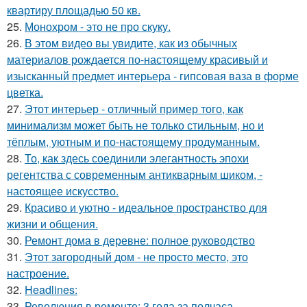
квартиру площадью 50 кв.
25.
Монохром - это не про скуку.
26.
В этом видео вы увидите, как из обычных
материалов рождается по-настоящему красивый и
изысканный предмет интерьера - гипсовая ваза в форме
цветка.
27.
Этот интерьер - отличный пример того, как
минимализм может быть не только стильным, но и
тёплым, уютным и по-настоящему продуманным.
28.
То, как здесь соединили элегантность эпохи
регентства с современным антикварным шиком, -
настоящее искусство.
29.
Красиво и уютно - идеальное пространство для
жизни и общения.
30.
Ремонт дома в деревне: полное руководство
31.
Этот загородный дом - не просто место, это
настроение.
32.
Headlines:
33.
Революция в ремонте: 3 года за полчаса