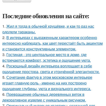
Последние обновления на сайте:
1.
Жил я тогда в обычной хрущёвке, и как-то раз нас
одолели тараканы.
2.
В интерьерах с выраженным характером особенно
интересно наблюдать, как цвет перестаёт быть акцентом
и становится конструктивным элементом.
3.
Гостиная - это центральное место в доме, где
встречаются комфорт, эстетика и ощущение уюта.
4.
Роскошный дизайн интерьера воплощает в себе
ощущение простора, света и утончённой элегантности.
5.
Сочетание фактур в этом московском интерьере
играет главную роль - именно на них построено
ощущение глубины, уюта и визуального интереса.
6.
Превращение обычных деревянных веток в
декоративное изделие с уникальным рисунком.
7.
Оригинальный интерьер квартиры, созданной для