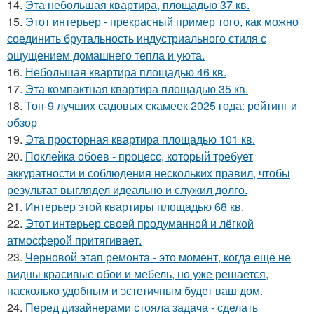
14.
Эта небольшая квартира, площадью 37 кв.
15.
Этот интерьер - прекрасный пример того, как можно
соединить брутальность индустриального стиля с
ощущением домашнего тепла и уюта.
16.
Небольшая квартира площадью 46 кв.
17.
Эта компактная квартира площадью 35 кв.
18.
Топ-9 лучших садовых скамеек 2025 года: рейтинг и
обзор
19.
Эта просторная квартира площадью 101 кв.
20.
Поклейка обоев - процесс, который требует
аккуратности и соблюдения нескольких правил, чтобы
результат выглядел идеально и служил долго.
21.
Интерьер этой квартиры площадью 68 кв.
22.
Этот интерьер своей продуманной и лёгкой
атмосферой притягивает.
23.
Черновой этап ремонта - это момент, когда ещё не
видны красивые обои и мебель, но уже решается,
насколько удобным и эстетичным будет ваш дом.
24.
Перед дизайнерами стояла задача - сделать