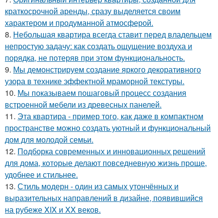
краткосрочной аренды, сразу выделяется своим
характером и продуманной атмосферой.
8.
Небольшая квартира всегда ставит перед владельцем
непростую задачу: как создать ощущение воздуха и
порядка, не потеряв при этом функциональность.
9.
Мы демонстрируем создание яркого декоративного
узора в технике эффектной мраморной текстуры.
10.
Мы показываем пошаговый процесс создания
встроенной мебели из древесных панелей.
11.
Эта квартира - пример того, как даже в компактном
пространстве можно создать уютный и функциональный
дом для молодой семьи.
12.
Подборка современных и инновационных решений
для дома, которые делают повседневную жизнь проще,
удобнее и стильнее.
13.
Стиль модерн - один из самых утончённых и
выразительных направлений в дизайне, появившийся
на рубеже XIX и XX веков.