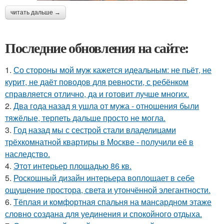
читать дальше →
Последние обновления на сайте:
1.
Со стороны мой муж кажется идеальным: не пьёт, не
курит, не даёт поводов для ревности, с ребёнком
справляется отлично, да и готовит лучше многих.
2.
Два года назад я ушла от мужа - отношения были
тяжёлые, терпеть дальше просто не могла.
3.
Год назад мы с сестрой стали владелицами
трёхкомнатной квартиры в Москве - получили её в
наследство.
4.
Этот интерьер площадью 86 кв.
5.
Роскошный дизайн интерьера воплощает в себе
ощущение простора, света и утончённой элегантности.
6.
Тёплая и комфортная спальня на мансардном этаже
словно создана для уединения и спокойного отдыха.