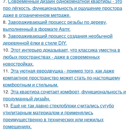
7.
Современный дизайн однокомнатной квартиры - это
про лёгкость, функциональность и ощущение простора
даже в ограниченном метраже.
8.
Завораживающий процесс резьбы по дереву,
выполненный в формате Asmr.
9.
Завораживающий процесс создания необычной
деревянной ёлки в стиле DIY.
10.
Этот интерьер доказывает, что классика уместна в
любых пространствах - даже в современных
новостройках.
11.
Эта уютная евродвушка - пример того, как даже
компактное пространство может стать по-настоящему
комфортным и стильным.
12.
Эта квартира сочетает комфорт, функциональность и
продуманный дизайн.
13.
Ещё не так давно стеклоблоки считались сугубо
утилитарным материалом и применялись
преимущественно в технических или нежилых
помещениях.