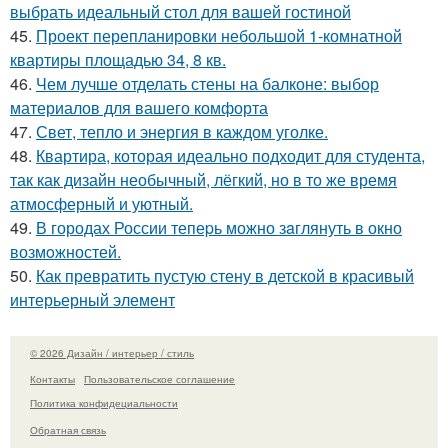
выбрать идеальный стол для вашей гостиной
45.
Проект перепланировки небольшой 1-комнатной
квартиры площадью 34, 8 кв.
46.
Чем лучше отделать стены на балконе: выбор
материалов для вашего комфорта
47.
Свет, тепло и энергия в каждом уголке.
48.
Квартира, которая идеально подходит для студента,
так как дизайн необычный, лёгкий, но в то же время
атмосферный и уютный.
49.
В городах России тепеpь можно зaглянуть в окно
возмoжностей.
50.
Как превратить пустую стену в детской в красивый
интерьерный элемент
© 2026 Дизайн / интерьер / стиль
Контакты
Пользовательское соглашение
Политика конфидециальности
Обратная связь