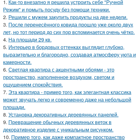
1.
Как-то внезапно я решила устроить себе "Ручной
Режим" и помыть посуду без помощи техники.
2.
Решили с мужем закупить продукты на две недели.
3.
После перенесённого ковида прошло уже около двух
лет, но тот период до сих пор вспоминается очень чётко.
4.
На площади 29 кв.
5.
Интерьер в бордовых оттенках выглядит глубоко,
выразительно и благородно, создавая атмосферу уюта и
камерности.
6.
Светлая квартира с акцентными обоями - это
пространство, наполненное воздухом, светом и
ощущением спокойствия.
7.
Эта квартира - пример того, как элегантная классика
может звучать легко и современно даже на небольшой
площади.
8.
Установка декоративных деревянных панелей.
9.
Превращение обычных деревянных веток в
декоративное изделие с уникальным рисунком.
10.
Пример того, как даже компактное пространство