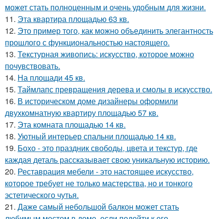
может стать полноценным и очень удобным для жизни.
11.
Эта квартира площадью 63 кв.
12.
Это пример того, как можно объединить элегантность
прошлого с функциональностью настоящего.
13.
Текстурная живопись: искусство, которое можно
почувствовать.
14.
На площади 45 кв.
15.
Таймлапс превращения дерева и смолы в искусство.
16.
В историческом доме дизайнеры оформили
двухкомнатную квартиру площадью 57 кв.
17.
Эта комната площадью 14 кв.
18.
Уютный интерьер спальни площадью 14 кв.
19.
Бохо - это праздник свободы, цвета и текстур, где
каждая деталь рассказывает свою уникальную историю.
20.
Реставрация мебели - это настоящее искусство,
которое требует не только мастерства, но и тонкого
эстетического чутья.
21.
Даже самый небольшой балкон может стать
любимым местом в доме, если подойти к его