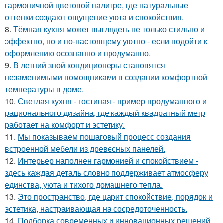
гармоничной цветовой палитре, где натуральные
оттенки создают ощущение уюта и спокойствия.
8.
Тёмная кухня может выглядеть не только стильно и
эффектно, но и по-настоящему уютно - если подойти к
оформлению осознанно и продуманно.
9.
В летний зной кондиционеры становятся
незаменимыми помощниками в создании комфортной
температуры в доме.
10.
Светлая кухня - гостиная - пример продуманного и
рационального дизайна, где каждый квадратный метр
работает на комфорт и эстетику.
11.
Мы показываем пошаговый процесс создания
встроенной мебели из древесных панелей.
12.
Интерьер наполнен гармонией и спокойствием -
здесь каждая деталь словно поддерживает атмосферу
единства, уюта и тихого домашнего тепла.
13.
Это пространство, где царит спокойствие, порядок и
эстетика, настраивающая на сосредоточенность.
14.
Подборка современных и инновационных решений