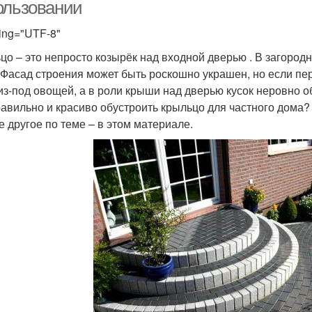
ользовании
ing="UTF-8"
цо – это непросто козырёк над входной дверью . В загородн
 Фасад строения может быть роскошно украшен, но если пе
из-под овощей, а в роли крыши над дверью кусок неровно о
равильно и красиво обустроить крыльцо для частного дома?
е другое по теме – в этом материале.