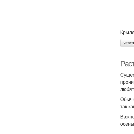
Крыле
читат
Рас
Сущес
прони
любят
Обычн
так к
Важно
осень