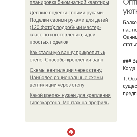
Опт
планировка 5-комнатной квартиры
уют
Детские поделки своими руками.
Поделки своими руками для детей
Балко
(120 фото): подробный мастер-
нас н
класс по изготовлению, идеи
Одним
простых поделок
стать
Как стальную ванну прикрепить к
стене. Способы крепления ванн
### В
Когда
Схемы вентиляции через стену.
Наиболее рациональные схемы
1. Ос
вентиляции через стену
сущес
предп
Какой крепеж нужен для крепления
гипсокартона. Монтаж на профиль