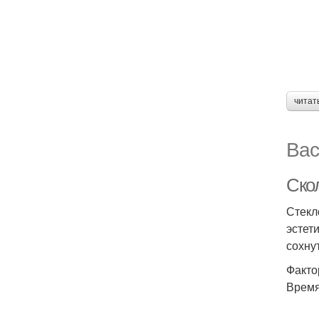
читат
Вас
Скол
Стекл
эстет
сохну
Факто
Время