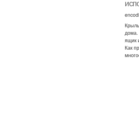
исп
encod
Крыль
дома.
ящик 
Как п
много