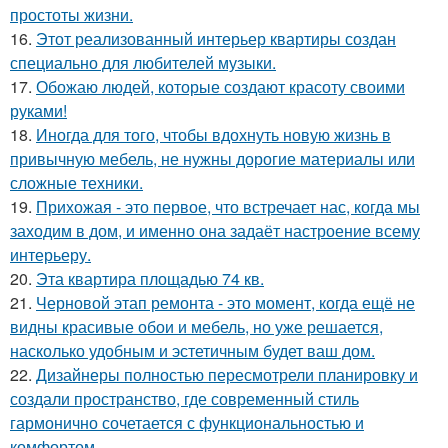
простоты жизни.
16.
Этот реализованный интерьер квартиры создан
специально для любителей музыки.
17.
Обожаю людей, которые создают красоту своими
руками!
18.
Иногда для того, чтобы вдохнуть новую жизнь в
привычную мебель, не нужны дорогие материалы или
сложные техники.
19.
Прихожая - это первое, что встречает нас, когда мы
заходим в дом, и именно она задаёт настроение всему
интерьеру.
20.
Эта квартира площадью 74 кв.
21.
Черновой этап ремонта - это момент, когда ещё не
видны красивые обои и мебель, но уже решается,
насколько удобным и эстетичным будет ваш дом.
22.
Дизайнеры полностью пересмотрели планировку и
создали пространство, где современный стиль
гармонично сочетается с функциональностью и
комфортом.