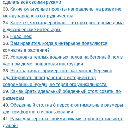
сделать всё своими руками
33.
Какие культурные проекты направлены на развитие
международного сотрудничества
34.
Кажется, что гардеробная - это про просторные дома
и дизайнерские интерьеры.
35.
Headlines:
36.
Вам нравится, когда в интерьере появляются
комнатные растения?
37.
Установка теплых водяных полов на бетонный пол в
частном доме: пошаговая инструкция
38.
Эта квартира - пример того, как можно бережно
адаптировать пространство с историей под
современные нужды, не теряя его уникальности.
39.
Как выбрать идеальный обеденный стол: советы по
размерам
40.
Обеденный стол на 8 персон: оптимальные размеры
для комфортного использования
41.
Рама для зеркала своими руками - просто, стильно, с
душой!