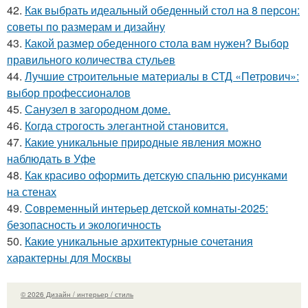
42.
Как выбрать идеальный обеденный стол на 8 персон:
советы по размерам и дизайну
43.
Какой размер обеденного стола вам нужен? Выбор
правильного количества стульев
44.
Лучшие строительные материалы в СТД «Петрович»:
выбор профессионалов
45.
Санузел в загородном доме.
46.
Когда строгость элегантной становится.
47.
Какие уникальные природные явления можно
наблюдать в Уфе
48.
Как красиво оформить детскую спальню рисунками
на стенах
49.
Современный интерьер детской комнаты-2025:
безопасность и экологичность
50.
Какие уникальные архитектурные сочетания
характерны для Москвы
© 2026 Дизайн / интерьер / стиль