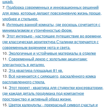
шкаф.
7.
Подборка современных и инновационных решений
для дома, которые делают повседневную жизнь проще,
удобнее и стильнее.
8.
Интерьер ванной комнаты, где роскошь сочетается с
минимализмом и утончённостью форм.
9.
Этот интерьер - настоящее путешествие во времени,
где классическая архитектура Сталинки встречается с
современным видением уюта и света.
10.
Экологичные и устойчивые материалы в отделке
11.
Современный декор с золотыми акцентами:
элегантность в деталях.
12.
Эта квартира площадью 81 кв.
13.
Всё начинается с сияющего, раскалённого комка
расплавленного стекла.
14.
Этот проект - квартира для студентки консерватории,
где каждая деталь продумана под компактное
пространство и активный образ жизни.
15.
Цветок календулы - прекрасный символ счастья и