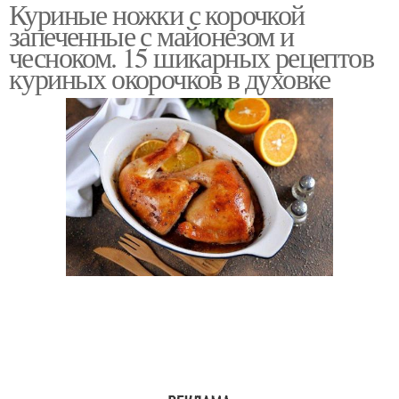
Куриные ножки с корочкой
Окорочка с майонезом
Окорочка с картошкой
запеченные с майонезом и
чесноком. 15 шикарных рецептов
куриных окорочков в духовке
Окорочка с овощами
Окорочка под сыром
Окорочка в духовке
Ножки в соевом соусе
Ножки в медово-
Соус на сковороде
горчичном соусе