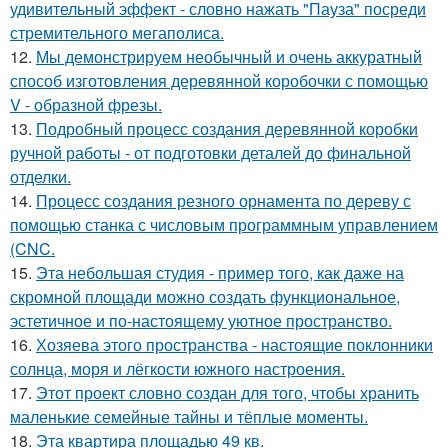
удивительный эффект - словно нажать "Пауза" посреди
стремительного мегаполиса.
12.
Мы демонстрируем необычный и очень аккуратный
способ изготовления деревянной коробочки с помощью
V - образной фрезы.
13.
Подробный процесс создания деревянной коробки
ручной работы - от подготовки деталей до финальной
отделки.
14.
Процесс создания резного орнамента по дереву с
помощью станка с числовым программным управлением
(CNC.
15.
Эта небольшая студия - пример того, как даже на
скромной площади можно создать функциональное,
эстетичное и по-настоящему уютное пространство.
16.
Хозяева этого пространства - настоящие поклонники
солнца, моря и лёгкости южного настроения.
17.
Этот проект словно создан для того, чтобы хранить
маленькие семейные тайны и тёплые моменты.
18.
Эта квартира площадью 49 кв.