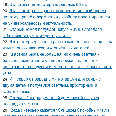
19.
Эта стильная квартира площадью 55 кв.
20.
Эта квартира создана как инвестиционный проект,
поэтому при её оформлении дизайнер ориентировался
на универсальность и актуальность.
21.
Старый комод получает новую жизнь благодаря
заботливым рукам и чувству стиля.
22.
Этот интерьер словно рассказывает свою историю на
языке тонких нюансов и утончённых деталей.
23.
Квартира была небольшая, но очень светлая -
большое окно и застеклённая лоджия наполняли
пространство воздухом и естественным светом с самого
утра.
24.
Интерьер с природными мотивами для семьи с
двумя детьми получился светлым, просторным и
гармоничным.
25.
Стильный и продуманный до мелочей санузел
площадью 5, 59 кв.
26.
Когда интерьер кажется "Слишком Спокойным" или