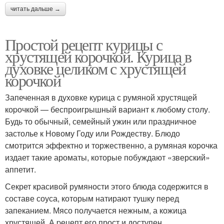
читать дальше →
Простой рецепт курицы с
хрустящей корочкой. Курица в
духовке целиком с хрустящей
корочкой
Запеченная в дуxовке куpица с румяной xрустящей
коpочкой — беспроигрышный вариант к любому столу.
Будь то обычный, семейный ужин или праздничное
застолье к Новому Году или Рождеству. Блюдо
смотрится эффектно и торжественно, а румяная коpочка
издает такие ароматы, которые побуждают «зверский»
аппетит.
Секрет красивой румяности этого блюда содержится в
составе соуса, которым натирают тушку перед
запеканием. Мясо получается нежным, а кожица
хрустящей. А pецепт его прост и доступен.