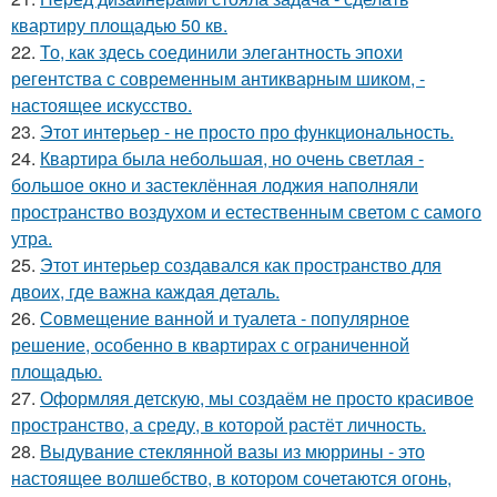
квартиру площадью 50 кв.
22.
То, как здесь соединили элегантность эпохи
регентства с современным антикварным шиком, -
настоящее искусство.
23.
Этот интерьер - не просто про функциональность.
24.
Квартира была небольшая, но очень светлая -
большое окно и застеклённая лоджия наполняли
пространство воздухом и естественным светом с самого
утра.
25.
Этот интерьер создавался как пространство для
двоих, где важна каждая деталь.
26.
Совмещение ванной и туалета - популярное
решение, особенно в квартирах с ограниченной
площадью.
27.
Оформляя детскую, мы создаём не просто красивое
пространство, а среду, в которой растёт личность.
28.
Выдувание стеклянной вазы из мюррины - это
настоящее волшебство, в котором сочетаются огонь,