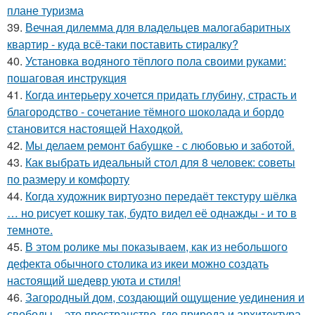
плане туризма
39.
Вечная дилемма для владельцев малогабаритных
квартир - куда всё-таки поставить стиралку?
40.
Установка водяного тёплого пола своими руками:
пошаговая инструкция
41.
Когда интерьеру хочется придать глубину, страсть и
благородство - сочетание тёмного шоколада и бордо
становится настоящей Находкой.
42.
Мы делаем ремонт бабушке - с любовью и заботой.
43.
Как выбрать идеальный стол для 8 человек: советы
по размеру и комфорту
44.
Когда художник виртуозно передаёт текстуру шёлка
… но рисует кошку так, будто видел её однажды - и то в
темноте.
45.
В этом ролике мы показываем, как из небольшого
дефекта обычного столика из икеи можно создать
настоящий шедевр уюта и стиля!
46.
Загородный дом, создающий ощущение уединения и
свободы, - это пространство, где природа и архитектура