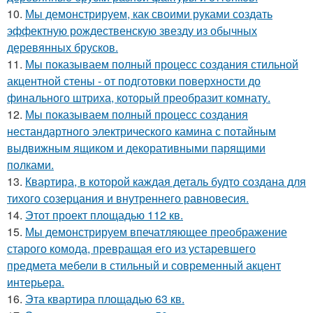
10.
Мы демонстрируем, как своими руками создать
эффектную рождественскую звезду из обычных
деревянных брусков.
11.
Мы показываем полный процесс создания стильной
акцентной стены - от подготовки поверхности до
финального штриха, который преобразит комнату.
12.
Мы показываем полный процесс создания
нестандартного электрического камина с потайным
выдвижным ящиком и декоративными парящими
полками.
13.
Квартира, в которой каждая деталь будто создана для
тихого созерцания и внутреннего равновесия.
14.
Этот проект площадью 112 кв.
15.
Мы демонстрируем впечатляющее преображение
старого комода, превращая его из устаревшего
предмета мебели в стильный и современный акцент
интерьера.
16.
Эта квартира площадью 63 кв.