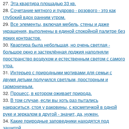
27.
Эта квартира площадью 33 кв.
28.
Сочетание мятного и пудрово - розового - это как
глубокий вдох ранним утром.
29.
Все элементы, включая мебель, стены и даже
украшения, выполнены в единой спокойной палитре без
ярких контрастов.
30.
Квартира была небольшая, но очень светлая -
большое окно и застеклённая лоджия наполняли
пространство воздухом и естественным светом с самого
утра.
31.
Интерьер с природными мотивами для семьи с
двумя детьми получился светлым, просторным и
гармоничным.
32.
Процесс, в котором оживает природа.
33.
В том случае, если вы хоть раз пытались
накраситься, стоя у раковины, с косметичкой в одной
руке и зеркалом в другой - значит, да, нужен.
34.
Какие природные заповедники находятся под
защитой