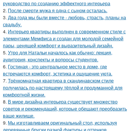
руководство по созданию эффектного интерьера
2.
После смерти мужа я одна с сыном осталась.
3.
Два года мы были вместе - любовь, страсть, планы на
свадьбу.
4.
Интерьер квартиры выполнен в современном стиле с
элементами Мемфиса и создан для молодой семейной
пары, ценящей комфорт и выразительный дизайн.
5.
Утро для Натальи началось как обычно: лекция,
аудитория, конспекты и вопросы студентов.
6.
Гостиная - это центральное место в доме, где
встречаются комфорт, эстетика и ощущение уюта.
7.
Трёхкомнатная квартира в скандинавском стиле
получилась по-настоящему тёплой и продуманной для
комфортной жизни.
8.
В мире дизайна интерьера существует множество
советов и рекомендаций, которые обещают преобразить
ваше жилище.
9.
Мы изготавливаем оригинальный стол, используя
деревянные бруски разной фактуры и оттенков.