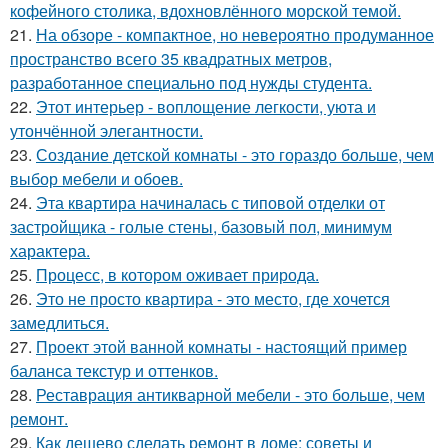
кофейного столика, вдохновлённого морской темой.
21.
На обзоре - компактное, но невероятно продуманное
пространство всего 35 квадратных метров,
разработанное специально под нужды студента.
22.
Этот интерьер - воплощение легкости, уюта и
утончённой элегантности.
23.
Создание детской комнаты - это гораздо больше, чем
выбор мебели и обоев.
24.
Эта квартира начиналась с типовой отделки от
застройщика - голые стены, базовый пол, минимум
характера.
25.
Процесс, в котором оживает природа.
26.
Это не просто квартира - это место, где хочется
замедлиться.
27.
Проект этой ванной комнаты - настоящий пример
баланса текстур и оттенков.
28.
Реставрация антикварной мебели - это больше, чем
ремонт.
29.
Как дешево сделать ремонт в доме: советы и