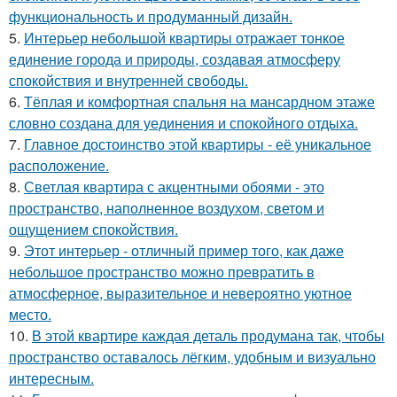
функциональность и продуманный дизайн.
5.
Интерьер небольшой квартиры отражает тонкое
единение города и природы, создавая атмосферу
спокойствия и внутренней свободы.
6.
Тёплая и комфортная спальня на мансардном этаже
словно создана для уединения и спокойного отдыха.
7.
Главное достоинство этой квартиры - её уникальное
расположение.
8.
Светлая квартира с акцентными обоями - это
пространство, наполненное воздухом, светом и
ощущением спокойствия.
9.
Этот интерьер - отличный пример того, как даже
небольшое пространство можно превратить в
атмосферное, выразительное и невероятно уютное
место.
10.
В этой квартире каждая деталь продумана так, чтобы
пространство оставалось лёгким, удобным и визуально
интересным.