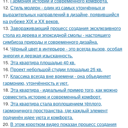
11.
Гармония истории и современного комфорта.
12.
Стиль модерн - один из самых утончённых и
выразительных направлений в дизайне, появившийся
на рубеже XIX и XX веков.
13.
Завораживающий процесс создания эксклюзивного
стола из дерева и эпоксидной смолы - настоящего
симбиоза природы и современного дизайна.
14.
Чёрный цвет в интерьере - это всегда вызов, особая
энергия и дерзкая изысканность.
15.
Эта квартира площадью 40 кв.
16.
Проект небольшой студии площадью 25 кв.
17.
Классика всегда вне времени - она объединяет
гармонию, утончённость и уют.
18.
Эта квартира - идеальный пример того, как можно
совместить историю и современный комфорт.
19.
Эта квартира стала воплощением тёплого,
гармоничного пространства, где каждый элемент
подчинён идее уюта и комфорта.
20.
В этом коротком видео показан процесс создания