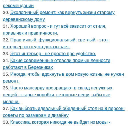
рекомендации
30.
Экологичный ремонт: как вернуть жизни старому
деревенскому дому
31.
Хороший вопрос - и тут всё зависит от стиля,
привычек и практичности.
32.
Практичный, функциональный, светлый - этот
интерьер коттеджа доказывает:
33.
Этот интерьер - не просто про удобство.
34.
Какие современные отрасли промышленности
работают в Березниках
35.
Иногда, чтобы вдохнуть в дом новую жизнь, не нужен
ремонт.
36.
Часто мансарду превращают в склад ненужных
вещей - старые коробки, сезонные вещи, забытые
мелочи.
37.
Как выбрать идеальный обеденный стол на 8 персон:
советы по размерам и дизайну
38.
Классика, которая никогда не выйдет из моды -