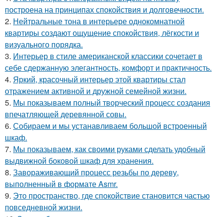
построена на принципах спокойствия и долговечности.
2.
Нейтральные тона в интерьере однокомнатной
квартиры создают ощущение спокойствия, лёгкости и
визуального порядка.
3.
Интерьер в стиле американской классики сочетает в
себе сдержанную элегантность, комфорт и практичность.
4.
Яркий, красочный интерьер этой квартиры стал
отражением активной и дружной семейной жизни.
5.
Мы показываем полный творческий процесс создания
впечатляющей деревянной совы.
6.
Собираем и мы устанавливаем большой встроенный
шкаф.
7.
Мы показываем, как своими руками сделать удобный
выдвижной боковой шкаф для хранения.
8.
Завораживающий процесс резьбы по дереву,
выполненный в формате Asmr.
9.
Это пространство, где спокойствие становится частью
повседневной жизни.