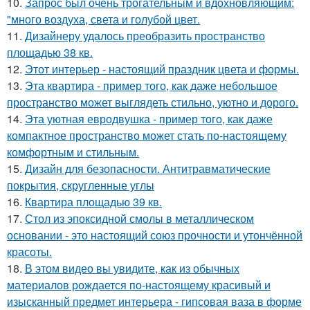
10.
Запрос был очень трогательным и вдохновляющим:
"много воздуха, света и голубой цвет.
11.
Дизайнеру удалось преобразить пространство
площадью 38 кв.
12.
Этот интерьер - настоящий праздник цвета и формы.
13.
Эта квартира - пример того, как даже небольшое
пространство может выглядеть стильно, уютно и дорого.
14.
Эта уютная евродвушка - пример того, как даже
компактное пространство может стать по-настоящему
комфортным и стильным.
15.
Дизайн для безопасности. Антитравматические
покрытия, скругленные углы
16.
Квартира площадью 39 кв.
17.
Стол из эпоксидной смолы в металлическом
основании - это настоящий союз прочности и утончённой
красоты.
18.
В этом видео вы увидите, как из обычных
материалов рождается по-настоящему красивый и
изысканный предмет интерьера - гипсовая ваза в форме