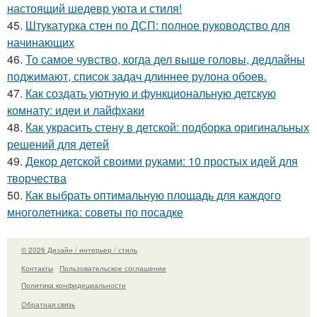
настоящий шедевр уюта и стиля!
45.
Штукатурка стен по ДСП: полное руководство для
начинающих
46.
То самое чувство, когда дел выше головы, дедлайны
поджимают, список задач длиннее рулона обоев.
47.
Как создать уютную и функциональную детскую
комнату: идеи и лайфхаки
48.
Как украсить стену в детской: подборка оригинальных
решений для детей
49.
Декор детской своими руками: 10 простых идей для
творчества
50.
Как выбрать оптимальную площадь для каждого
многолетника: советы по посадке
© 2026 Дизайн / интерьер / стиль
Контакты
Пользовательское соглашение
Политика конфидециальности
Обратная связь