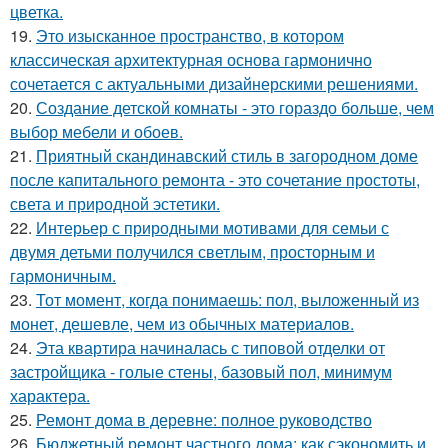
цветка.
19.
Это изысканное пространство, в котором
классическая архитектурная основа гармонично
сочетается с актуальными дизайнерскими решениями.
20.
Создание детской комнаты - это гораздо больше, чем
выбор мебели и обоев.
21.
Приятный скандинавский стиль в загородном доме
после капитального ремонта - это сочетание простоты,
света и природной эстетики.
22.
Интерьер с природными мотивами для семьи с
двумя детьми получился светлым, просторным и
гармоничным.
23.
Тот момент, когда понимаешь: пол, выложенный из
монет, дешевле, чем из обычных материалов.
24.
Эта квартира начиналась с типовой отделки от
застройщика - голые стены, базовый пол, минимум
характера.
25.
Ремонт дома в деревне: полное руководство
26.
Бюджетный ремонт частного дома: как сэкономить и