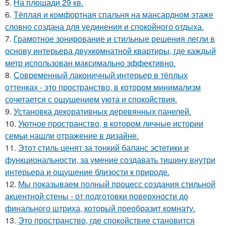
5.
На площади 29 кв.
6.
Тёплая и комфортная спальня на мансардном этаже
словно создана для уединения и спокойного отдыха.
7.
Грамотное зонирование и стильные решения легли в
основу интерьера двухкомнатной квартиры, где каждый
метр использован максимально эффективно.
8.
Современный лаконичный интерьер в тёплых
оттенках - это пространство, в котором минимализм
сочетается с ощущением уюта и спокойствия.
9.
Установка декоративных деревянных панелей.
10.
Уютное пространство, в котором личные истории
семьи нашли отражение в дизайне.
11.
Этот стиль ценят за тонкий баланс эстетики и
функциональности, за умение создавать тишину внутри
интерьера и ощущение близости к природе.
12.
Мы показываем полный процесс создания стильной
акцентной стены - от подготовки поверхности до
финального штриха, который преобразит комнату.
13.
Это пространство, где спокойствие становится