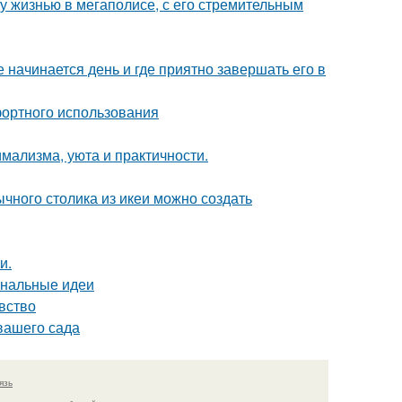
у жизнью в мегаполисе, с его стремительным
 начинается день и где приятно завершать его в
фортного использования
имализма, уюта и практичности.
чного столика из икеи можно создать
и.
инальные идеи
вство
вашего сада
язь