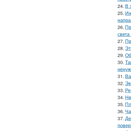
24.
В 
25.
Ин
напра
26.
Пр
света
27.
Пр
28.
Эт
29.
Об
30.
Та
ненуж
31.
Ва
32.
Эк
33.
Ре
34.
He
35.
Пл
36.
Ча
37.
Де
повер