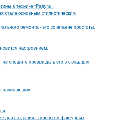
тины в технике "Радуга".
ая стала основным стилистическим
ального ремонта - это сочетание простоты,
тановится настроением.
, не спешите превращать его в склад для
ля начинающих
ся.
ие для создания стильных и фактурных