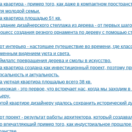
а квартира - пример того, как даже в компактном простра
ля молодой семьи.
а квартира площадью 51 кв.
здание дизайнерского стеллажа из дерева - от первых шагов
оцесс создания резного орнамента по дереву с помощью 
от интерьер - настоящее путешествие во времени, где клас
менным видением уюта и света.
ймлапс превращения дерева и смолы в искусство.
а квартира создана как инвестиционный проект, поэтому п
рсальность и актуальность.
а уютная квартира площадью всего 38 кв.
ихожая - это первое, что встречает нас, когда мы заходим 
ьеру.
этой квартире дизайнеру удалось сохранить исторический ду
от проект - результат работы архитектора, который создава
о впечатляющий пример того, как индустриальное прошлое
ранстве.