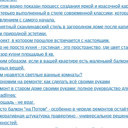
этом видео показан процесс создания яркой и красочной кар
терьер выполненный в стиле современной классики, котор
влением с самого начала.
иятный скандинавский стиль в загородном доме после капит
 и природной эстетики.
оект, в котором прошлое встречается с настоящим.
о не просто кухня - гостиная - это пространство, где цвет с
зор кухни площадью 8 кв.
ким образом, если в вашей квартире есть маленький балкон
ных вещей.
м нравятся светлые ванные комнаты?
ономим на ремонте: как сделать всё своими руками
монт в старом доме своими руками: полное руководство д
adlines:
ощадь - не враг.
сто балкон "на Потом" - особенно в череде ремонтов остаёт
коративная штукатурка травертино - универсальное решен
хностей.