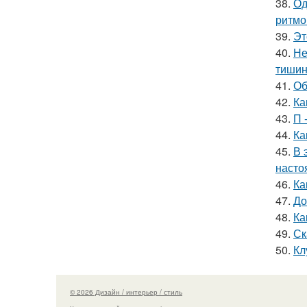
38.
Од
ритмо
39.
Эт
40.
Не
тишин
41.
Об
42.
Ка
43.
П 
44.
Ка
45.
В 
насто
46.
Ка
47.
До
48.
Ка
49.
Ск
50.
Кл
© 2026 Дизайн / интерьер / стиль