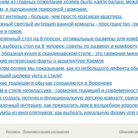
ним из главных пожеланий хозяев было найти баланс межд
м, и ощущением природной гармонии.
от интерьер - больше, чем просто красивая квартира.
жный светлый интерьер ванной комнаты - пространство, где
е и покое.
еденный стол на 8 персон: оптимальные размеры для ком
к выбрать стол на 8 человек: советы по размеру и комфорту
- образная кухня в скандинавском стиле - это гармония мин
кие интересные факты о архитектуре Кремля
этом ролике мы показываем, как из небольшого дефекта обы
ящий шедевр уюта и стиля!
кие традиции и обычаи сохраняются в Воронеже
м в стиле неоклассики - гармония традиций и современност
к создать уютную и функциональную детскую комнату: ориг
азочный интерьер: как превратить дом в волшебное короле
умба из многолетников: как выбрать идеальную форму для 
Контакты
Пользовательское соглашение
Обратная св