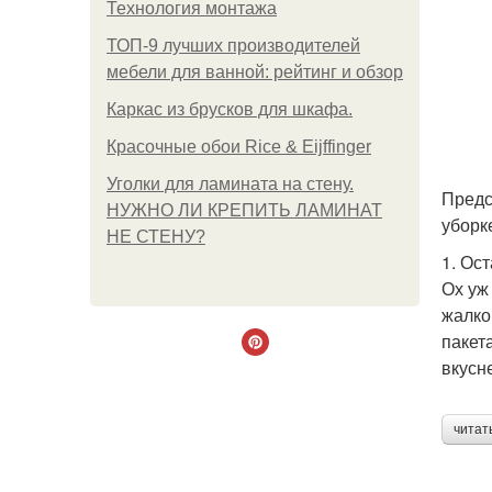
Технология монтажа
ТОП-9 лучших производителей
мебели для ванной: рейтинг и обзор
Каркас из брусков для шкафа.
Красочные обои Rice & Eijffinger
Уголки для ламината на стену.
Предс
НУЖНО ЛИ КРЕПИТЬ ЛАМИНАТ
уборк
НЕ СТЕНУ?
1. Ос
Ох уж
жалко
пакет
вкусн
читат