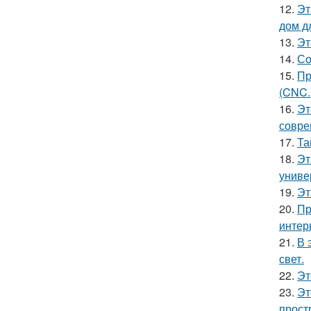
12.
Эт
дом д
13.
Эт
14.
Со
15.
Пр
(CNC.
16.
Эт
совре
17.
Та
18.
Эт
униве
19.
Эт
20.
Пр
интер
21.
В 
свет.
22.
Эт
23.
Эт
прост