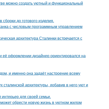
нстве можно создать уютный и функциональный
 сборки до готового изделия.
станка с числовым программным управлением
сическая архитектура Сталинки встречается с
ри её оформлении дизайнер ориентировался на
в дом, и именно она задаёт настроение всему
х сталинской архитектуры, добавив в него уют и
л интерьер для своей семьи.
 может обрести новую жизнь в уютном жилом