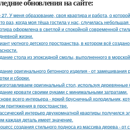
ледние обновления на сайте:
 27. У меня образование, своя квартира и работа, о которой
-то раз, когда моя тёща гостила у нас, случилась небольшая
ртира оформлена в светлой и спокойной современной стил
дневной жизни.
иант уютного детского пространства, в котором всё создан
асности.
дание стола из эпоксидной смолы, выполненного в морской
дание оригинального бетонного изделия - от замешивания
отки и сборки.
изготавливаем оригинальный стол, используя деревянные б
дание кровати своими руками с минимальными затратами.
снове всего интерьера - яркий брусничный холодильник, к
ом притяжения в пространстве.
ассический интерьер двухкомнатной квартиры получился эл
ом каждая деталь имеет значение.
оцесс создания стильного подноса из массива дерева - от 