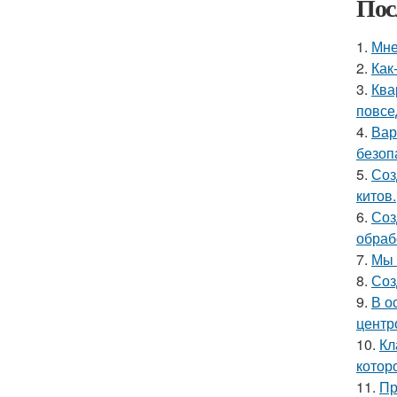
Пос
1.
Мне
2.
Как
3.
Ква
повсе
4.
Вар
безоп
5.
Соз
китов.
6.
Соз
обраб
7.
Мы 
8.
Соз
9.
В о
центр
10.
Кл
котор
11.
Пр