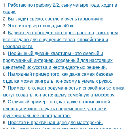
1.
Работаю по графику 2/2, сыну четыре года, ходит в
садик.
2.
Выглядит свежо, светло и очень гармонично.
3.
Этот интерьер площадью 40 кв.
4.
Вариант уютного детского пространства, в котором
всё создано для ощущения тепла, спокойствия и
безопасности.
5.
Необычный дизайн квартиры - это смелый и
продуманный интерьер, созданный для настоящих
ценителей искусства и нестандартных решений.
6.
Наглядный пример того, как даже самая базовая
отделка может заиграть по-новому в умелых руках.
7.
Пример того, как продуманность и спокойная эстетика
могут создать по-настоящему семейную атмосферу.
8.
Отличный пример того, как даже на компактной
площади можно создать современное, уютное и
функциональное пространство.
9.
Простая и практичная идея для мастерской.