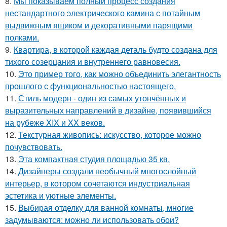
8.
Мы показываем полный процесс создания
нестандартного электрического камина с потайным
выдвижным ящиком и декоративными парящими
полками.
9.
Квартира, в которой каждая деталь будто создана для
тихого созерцания и внутреннего равновесия.
10.
Это пример того, как можно объединить элегантность
прошлого с функциональностью настоящего.
11.
Стиль модерн - один из самых утончённых и
выразительных направлений в дизайне, появившийся
на рубеже XIX и XX веков.
12.
Текстурная живопись: искусство, которое можно
почувствовать.
13.
Эта компактная студия площадью 35 кв.
14.
Дизайнеры создали необычный многослойный
интерьер, в котором сочетаются индустриальная
эстетика и уютные элементы.
15.
Выбирая отделку для ванной комнаты, многие
задумываются: можно ли использовать обои?