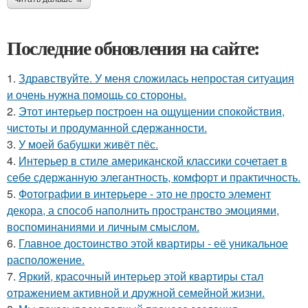
Последние обновления на сайте:
1.
Здравствуйте. У меня сложилась непростая ситуация
и очень нужна помощь со стороны.
2.
Этот интерьер построен на ощущении спокойствия,
чистоты и продуманной сдержанности.
3.
У моей бабушки живёт пёс.
4.
Интерьер в стиле американской классики сочетает в
себе сдержанную элегантность, комфорт и практичность.
5.
Фотографии в интерьере - это не просто элемент
декора, а способ наполнить пространство эмоциями,
воспоминаниями и личным смыслом.
6.
Главное достоинство этой квартиры - её уникальное
расположение.
7.
Яркий, красочный интерьер этой квартиры стал
отражением активной и дружной семейной жизни.