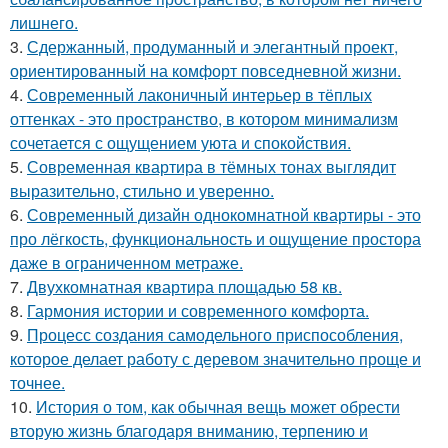
лишнего.
3.
Сдержанный, продуманный и элегантный проект,
ориентированный на комфорт повседневной жизни.
4.
Современный лаконичный интерьер в тёплых
оттенках - это пространство, в котором минимализм
сочетается с ощущением уюта и спокойствия.
5.
Современная квартира в тёмных тонах выглядит
выразительно, стильно и уверенно.
6.
Современный дизайн однокомнатной квартиры - это
про лёгкость, функциональность и ощущение простора
даже в ограниченном метраже.
7.
Двухкомнатная квартира площадью 58 кв.
8.
Гармония истории и современного комфорта.
9.
Процесс создания самодельного приспособления,
которое делает работу с деревом значительно проще и
точнее.
10.
История о том, как обычная вещь может обрести
вторую жизнь благодаря вниманию, терпению и