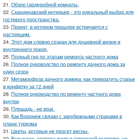
21.
Обзор гардеробной комнаты.
22.
Скандинавский интерьер - это идеальный выбор для
гостевого пространства.
23.
Проект, в котором прошлое встречается с
настоящим.
24.
Этот дом словно создан для душевной жизни и
внутреннего покоя.
25.
Полный гид по этапам ремонта частного дома
26.
Полное руководство по ремонту дачного дома за
один сезон
27.
Метаморфоза дачного домика: как превратить старье
в конфетку за 12 дней
28.
Полное руководство по ремонту частного дома
внутри
29.
Площадь - не враг.
30.
Как Воронеж связан с зарубежными странами в
плане туризма
31.
Цветы, которые не просят весны.
32.
Всю жизнь хозяева жили в городской квартире, но