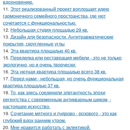
вдохновению.
11.
Этот реализованный проект воплощает идею
гармоничного семейного пространства, где уют
сочетается с функциональностью.
12.
Небольшая студия площадью 29 кв.
13.
Дизайн для безопасности. Антитравматические
покрытия, скругленные углы
14.
Эта квартира площадью 40 кв.
15.
Переделка или реставрация мебели - это не только
экологично, но и очень творчески:
16.
Эта уютная квартира площадью всего 38 кв.
17.
Перед нами - небольшая, но очень функциональная
квартира площадью 37 кв.
18.
То, как здесь соединили элегантность эпохи
регентства с современным антикварным шиком, -
настоящее искусство.
19.
Сочетание мятного и пудрово - розового - это как
глубокий вдох ранним утром.
20.
Мне нравится работать с эклектикой.