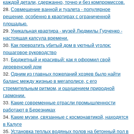
каждой детали, сдержанно, точно и без компромиссов.
28.
Совмещение ванной и туалета - популярное
решение, особенно в квартирах с ограниченной
площадью.
29.
Уникальная квартира - музей Людмилы Гурченко -
настоящая капсула времени.
30.
Как превратить убитый дом в уютный уголок:
пошаговое руководство
31.
Бюджетный и красивый: как я оформил свой
деревенский дом
32.
Одним из главных пожеланий хозяев было найти
баланс между жизнью в мегаполисе, с его
стремительным ритмом, и ощущением природной
гармонии.
33.
Какие современные отрасли промышленности
работают в Березниках
34.
Какие музеи, связанные с космонавтикой, находятся
в Калуге
35.
Установка теплых водяных полов на бетонный пол в