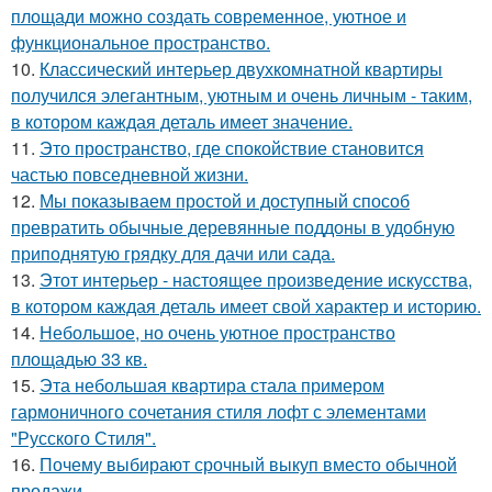
площади можно создать современное, уютное и
функциональное пространство.
10.
Классический интерьер двухкомнатной квартиры
получился элегантным, уютным и очень личным - таким,
в котором каждая деталь имеет значение.
11.
Это пространство, где спокойствие становится
частью повседневной жизни.
12.
Мы показываем простой и доступный способ
превратить обычные деревянные поддоны в удобную
приподнятую грядку для дачи или сада.
13.
Этот интерьер - настоящее произведение искусства,
в котором каждая деталь имеет свой характер и историю.
14.
Небольшое, но очень уютное пространство
площадью 33 кв.
15.
Эта небольшая квартира стала примером
гармоничного сочетания стиля лофт с элементами
"Русского Стиля".
16.
Почему выбирают срочный выкуп вместо обычной
продажи