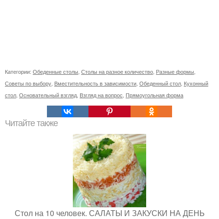
Категории:
Обеденные столы
,
Столы на разное количество
,
Разные формы
,
Советы по выбору
,
Вместительность в зависимости
,
Обеденный стол
,
Кухонный
стол
,
Основательный взгляд
,
Взгляд на вопрос
,
Прямоугольная форма
Читайте также
Стол на 10 человек. САЛАТЫ И ЗАКУСКИ НА ДЕНЬ