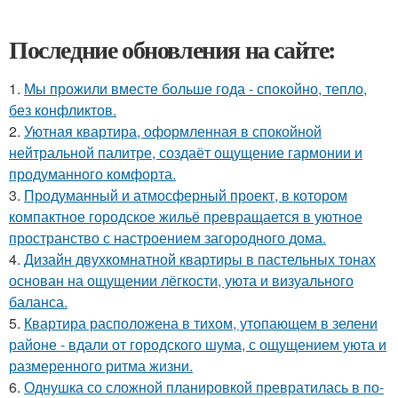
Последние обновления на сайте:
1.
Мы прожили вместе больше года - спокойно, тепло,
без конфликтов.
2.
Уютная квартира, оформленная в спокойной
нейтральной палитре, создаёт ощущение гармонии и
продуманного комфорта.
3.
Продуманный и атмосферный проект, в котором
компактное городское жильё превращается в уютное
пространство с настроением загородного дома.
4.
Дизайн двухкомнатной квартиры в пастельных тонах
основан на ощущении лёгкости, уюта и визуального
баланса.
5.
Квартира расположена в тихом, утопающем в зелени
районе - вдали от городского шума, с ощущением уюта и
размеренного ритма жизни.
6.
Однушка со сложной планировкой превратилась в по-