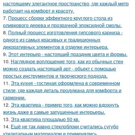
настоящему элегантное пространство, где каждый метр
работает на комфорт и красоту.
7.
Процесс сборки эффектного круглого стола из
оливкового дерева и прозрачной эпоксидной смолы.
8.
Полный процесс изготовления гипсового карниза -
одного из самых красивых и традиционных
декоративных элементов в отделке интерьера.
9.
Этот интерьер - настоящий праздник цвета и формы.
10.
Наглядное воплощение того, как из обычных стен
можно создать настоящий арт - объект с помощью
простых инструментов и творческого подхода.
11.
Эта кухня - гостиная оформлена в современном
стиле, где каждая деталь продумана для комфорта и
гармонии.
12.
Эта квартира - пример того, как можно вдохнуть
жизнь даже в самые запущенные интерьеры.
13.
Эта квартира площадью 50 кв.
14.
Ещё не так давно стеклоблоки считались сугубо
утилитарным материалом и применялись