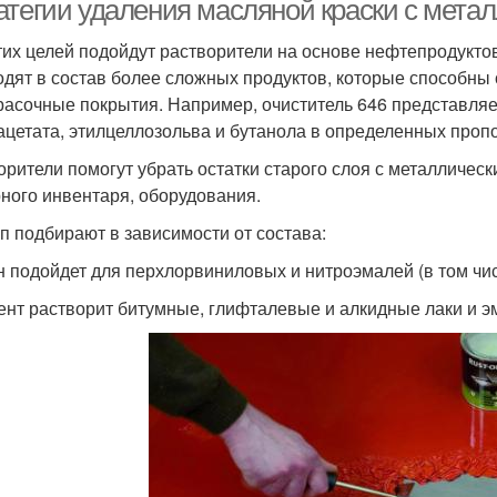
атегии удаления масляной краски с мета
тих целей подойдут растворители на основе нефтепродуктов:
одят в состав более сложных продуктов, которые способны
расочные покрытия. Например, очиститель 646 представляет
ацетата, этилцеллозольва и бутанола в определенных проп
орители помогут убрать остатки старого слоя с металличес
ного инвентаря, оборудования.
ип подбирают в зависимости от состава:
н подойдет для перхлорвиниловых и нитроэмалей (в том чи
ент растворит битумные, глифталевые и алкидные лаки и э