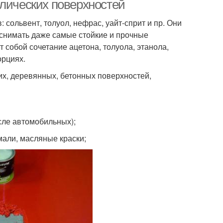
ллических поверхностей
 сольвент, толуол, нефрас, уайт-сприт и пр. Они
 снимать даже самые стойкие и прочные
 собой сочетание ацетона, толуола, этанола,
орциях.
ких, деревянных, бетонных поверхностей,
сле автомобильных);
мали, масляные краски;