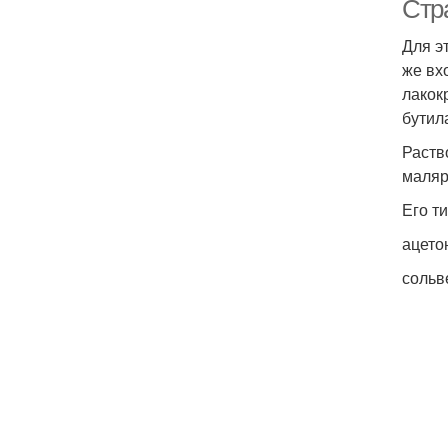
Стр
Для э
же вх
лакок
бутил
Раств
маляр
Его т
ацето
сольв