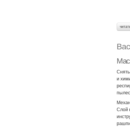
читат
Вас
Мас
Снять
и хим
респи
пылес
Механ
Слой 
инстр
рашпи