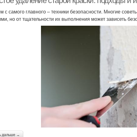
стое удаление старой краски: подходы и 
м с самого главного – техники безопасности. Многие совет
ми, но от тщательности их выполнения может зависеть без
ь дальше →