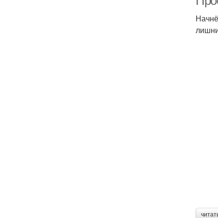
Про
Начнё
лишни
читат