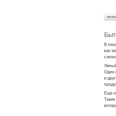
читат
Быт
В наш
как э
сэкон
Умный
Один 
и дру
проду
Еще о
Такие
котор