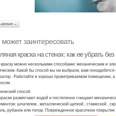
ь дальше →
 может заинтересовать
ляная краска на стенах: как ее убрать б
 краску можно несколькими способами: механическим и эл
ическим. Какой бы способ вы ни выбрали, вам понадобятся с
ратор . Работайте в хорошо проветриваемом помещении, 
осом .
ический способ
краски размягчают водой и постепенно счищают механическ
ументов: шпателем , металлической щеткой , стамеской , ск
ль, рубанок или топор. Поврежденное красочное покрытие 