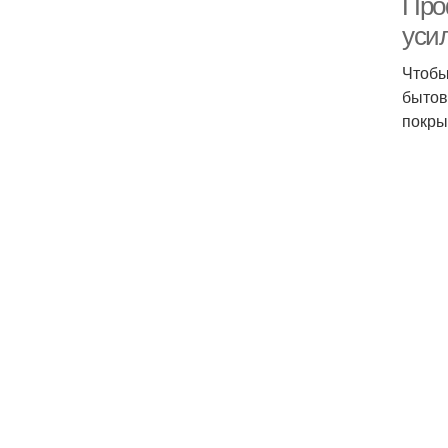
Про
уси
Чтобы
бытов
покры