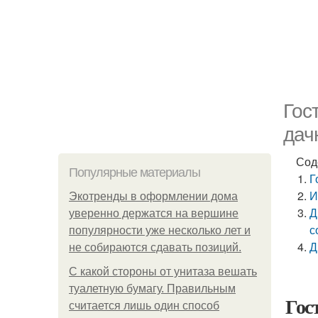
Гос
дач
Сод
Популярные материалы
Г
И
Экотренды в оформлении дома
Д
уверенно держатся на вершине
с
популярности уже несколько лет и
Д
не собираются сдавать позиций.
С какой стороны от унитаза вешать
туалетную бумагу. Правильным
Гос
считается лишь один способ