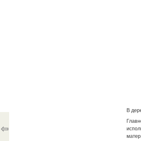
В дер
Главн
⇦
испол
матер