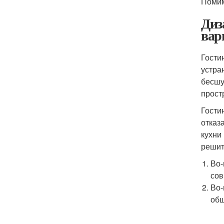
Помим
Диз
вар
Гости
устра
бесшу
прост
Гости
отказ
кухни
решит
Во-
сов
Во-
общ