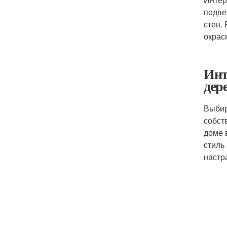
подве
стен.
окрас
Инт
дер
Выбир
собст
доме 
стиль
настр