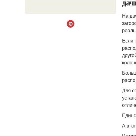
дач
На да
загор
реаль
Если 
распо
друго
колон
Больш
распо
Для с
устан
отлич
Единс
А в к
Интер