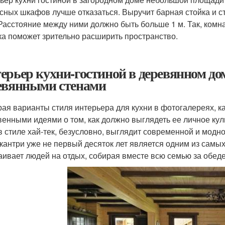
сных шкафов лучше отказаться. Выручит барная стойка и с
 Расстояние между ними должно быть больше 1 м. Так, комна
ка поможет зрительно расширить пространство.
ерьер кухни-гостиной в деревянном дом
евянными стенами
ая варианты стиля интерьера для кухни в фотогалереях, 
венными идеями о том, как должно выглядеть ее личное ку
в стиле хай-тек, безусловно, выглядит современной и мод
 кантри уже не первый десяток лет является одним из самы
аивает людей на отдых, собирая вместе всю семью за обед