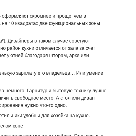
сь оформляют скромнее и проще, чем в
ь на 10 квадратах две функциональных зоны
м²). Дизайнеры в таком случае советуют
но район кухни отличается от зала за счет
нет уютней благодаря шторам, арке или
енькую зарплату его владельца… Или умение
а немного. Гарнитур и бытовую технику лучше
ичить свободное место. А стол или диван
рирования нужно что-то одно.
тильники удобны для хозяйки на кухне.
белом коне
 предполагает минимум мебели. От высоких и