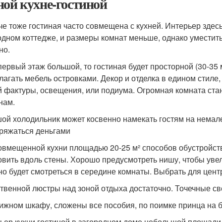
ной кухне-гостиной
че тоже гостиная часто совмещена с кухней. Интерьер зде
одном коттедже, и размеры комнат меньше, однако уместит
но.
первый этаж большой, то гостиная будет просторной (30-35 
лагать мебель островками. Декор и отделка в едином стиле, 
й фактуры, освещения, или подиума. Огромная комната ста
нам.
ой холодильник может косвенно намекать гостям на немал
ряжаться деньгами
овмещенной кухни площадью 20-25 м² способов обустройств
овить вдоль стены. Хорошо предусмотреть нишу, чтобы увел
но будет смотреться в середине комнаты. Выбрать для цент
твенной люстры над зоной отдыха достаточно. Точечные све
нижном шкафу, сложены все пособия, по поимке принца на 
ьер кухни гостиной в загородном доме небольшой площади