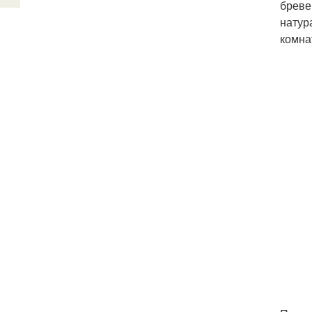
бреве
натур
комна