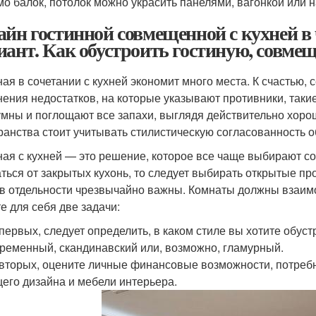
о балок, потолок можно украсить панелями, вагонкой или
айн гостинной совмещенной с кухней в
иант. Как обустроить гостиную, совме
ная в сочетании с кухней экономит много места. К счастью
нения недостатков, на которые указывают противники, таки
мны и поглощают все запахи, выглядя действительно хоро
ранства стоит учитывать стилистическую согласованность о
ная с кухней — это решение, которое все чаще выбирают с
аться от закрытых кухонь, то следует выбирать открытые про
 в отдельности чрезвычайно важны. Комнаты должны взаим
е для себя две задачи:
первых, следует определить, в каком стиле вы хотите обустр
ременный, скандинавский или, возможно, гламурный.
вторых, оцените личные финансовые возможности, потреб
его дизайна и мебели интерьера.