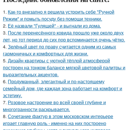
1.
Как-то внезапно я решила устроить себе "Ручной
Режим" и помыть посуду без помощи техники.
2.
Её назвали "Гулящей" - и выгнали из дома.
3.
После перенесённого ковида прошло уже около двух
лет, но тот период до сих пор вспоминается очень чётко.
4.
Зелёный цвет по праву считается одним из самых
гармоничных и комфортных для жизни.
5.
Дизайн квартиры с уютной тёплой атмосферой
построен на тонком балансе мягкой цветовой палитры и
выразительных акцентов.
6.
Продуманный, элегантный и по-настоящему
семейный дом, где каждая зона работает на комфорт и
эстетику.
7.
Розовое настроение во всей своей глубине и
многогранности раскрывается.
8.
Сочетание фактур в этом московском интерьере
играет главную роль - именно на них построено