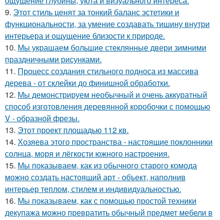
ощущение глубины, уюта и визуального интереса.
9.
Этот стиль ценят за тонкий баланс эстетики и
функциональности, за умение создавать тишину внутри
интерьера и ощущение близости к природе.
10.
Мы украшаем большие стеклянные двери зимними
праздничными рисунками.
11.
Процесс создания стильного подноса из массива
дерева - от склейки до финишной обработки.
12.
Мы демонстрируем необычный и очень аккуратный
способ изготовления деревянной коробочки с помощью
V - образной фрезы.
13.
Этот проект площадью 112 кв.
14.
Хозяева этого пространства - настоящие поклонники
солнца, моря и лёгкости южного настроения.
15.
Мы показываем, как из обычного старого комода
можно создать настоящий арт - объект, наполнив
интерьер теплом, стилем и индивидуальностью.
16.
Мы показываем, как с помощью простой техники
декупажа можно превратить обычный предмет мебели в