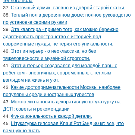
теплого пола
37.
Сказочный домик, словно из доброй старой сказки.
38.
Теплый пол в деревянном доме: полное руководство
по установке своими руками
39.
Эта квартира - пример того, как можно бережно
адаптировать пространство с историей под
современные нужды, не теряя его уникальности.
40.
Этот интерьер - о неоклассике, но без
тяжеловесности и музейной строгости.
41.
Этот интерьер создавался для молодой пары с
ребёнком - энергичных, современных, с тёплым
взглядом на жизнь и уют.
42.
Какие достопримечательности Москвы наиболее
популярны среди иностранных туристов
43.
Можно ли наносить декоративную штукатурку на
ДСП: советы и рекомендации
44.
Функциональность в каждой детали.
45.
Штукатурка гипсовая Knauf Ротбанд 30 кг: все, что
вам нужно знать