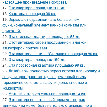
настоящее произведение искусства.
17.
Эта квартира площадью 100 кв.
18.
Квартира площадью 39 кв.
19.
Зеркала с подсветкой - это больше, чем
функциональный элемент ванной комнаты или
прихожей.
20.
Эта стильная квартира площадью 55 кв.
21.
Этот интерьер своей продуманной и лёгкой
атмосферой притягивает.
22.
Эта квартира в стиле "Сталинка" площадью 80 кв.
23.
Эта квартира площадью 150 кв.
24.
Эта просторная квартира площадью 99 кв.
25.
Дизайнеры полностью пересмотрели планировку и
создали пространство, где современный стиль
гармонично сочетается с функциональностью и
комфортом.
26.
Уютный интерьер спальни площадью 14 кв.
27.
Этот интерьер - отличный пример того, как
минимализм может быть не только стильным, но и