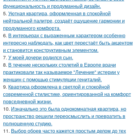
функциональность и продуманный дизайн.
5.
Уютная квартира, оформленная в спокойной
нейтральной палитре, создаёт ощущение гармонии и
продуманного комфорта.
6.
В интерьерах с выраженным характером особенно
интересно наблюдать, как цвет перестаёт быть акцентом
и становится конструктивным элементом.
7.
У моей дочери родился сын.
8.
В течение нескольких столетий в Европе врачи
практиковали так называемое "Лечение" истерии у
женщин с помощью стимуляции гениталий.
9.
Квартира оформлена в светлой и спокойной
современной стилистике, ориентированной на комфорт
повседневной жизни.
10.
Изначально это была однокомнатная квартира, но
пространство решили переосмыслить и превратить в
полноценную студию.
11.
Выбор обоев часто кажется простым делом до тех