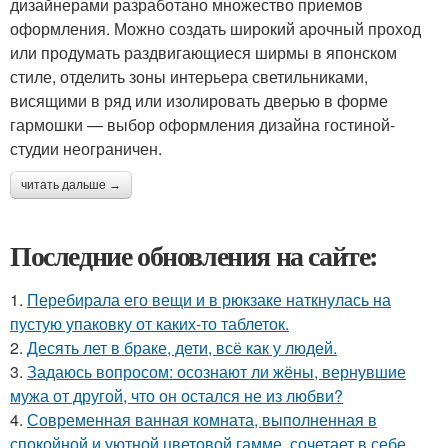
дизайнерами разработано множество приемов
оформления. Можно создать широкий арочный проход
или продумать раздвигающиеся ширмы в японском
стиле, отделить зоны интерьера светильниками,
висящими в ряд или изолировать дверью в форме
гармошки — выбор оформления дизайна гостиной-
студии неограничен.
читать дальше →
Последние обновления на сайте:
1.
Перебирала его вещи и в рюкзаке наткнулась на
пустую упаковку от каких-то таблеток.
2.
Десять лет в браке, дети, всё как у людей.
3.
Задаюсь вопросом: осознают ли жёны, вернувшие
мужа от другой, что он остался не из любви?
4.
Современная ванная комната, выполненная в
спокойной и уютной цветовой гамме, сочетает в себе