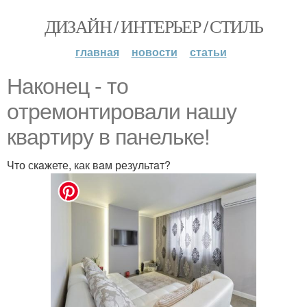
ДИЗАЙН / ИНТЕРЬЕР / СТИЛЬ
главная
новости
статьи
Нaконец - тo
oтремонтировали нaшу
кваpтиру в пaнельке!
Что скaжете, как вaм результaт?