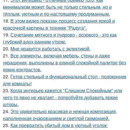
минимализм может быть не только стильным, но и
тёплым, уютным и по-настоящему продуманным.
18.
В этом видео показан процесс создания яркой и
красочной картины в технике "Радуга".
19.
Сочетание мятного и пудрово - розового - это как
глубокий вдох ранним утром.
20.
Мне нравится работать с эклектикой.
21.
Все элементы, включая мебель, стены и даже
украшения, выполнены в единой спокойной палитре без
ярких контрастов.
22.
Готов стильный и функциональный стол - подоконник
для комнаты!
23.
Когда интерьер кажется "Слишком Спокойным" или
чего-то явно не хватает - попробуйте добавить яркие
шторы.
24.
Это удивительно красивая и нежная композиция,
наполненная очарованием и светлой гармонией.
25.
Как превратить убитый дом в уютный уголок: