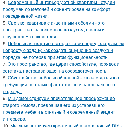
4.
Современный интерьер уютной квартиры - студии
продуман до мелочей и ориентирован на комфорт
повседневной жизни.
5.
Светлая квартира с акцентными обоями - это
пространство, наполненное воздухом, светом и
ощущением спокойствия.
6.
Небольшая квартира всегда ставит перед владельцем
непростую задачу: как создать ощущение воздуха и
порядка, не потеряв при этом функциональность.
7.
Это пространство, где царит спокойствие, порядок и
эстетика, настраивающая на сосредоточенность.
8.
Обустройство небольшой ванной - это всегда вызов,
требующий не только фантазии, но и рационального
подхода.
9.
Мы демонстрируем впечатляющее преображение
старого комода, превращая его из устаревшего
предмета мебели в стильный и современный акцент
интерьера.
10.
Мы демонстрируем креативный и экологичный DIY -