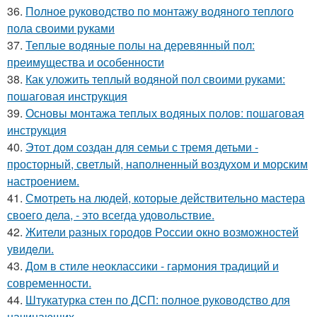
36.
Полное руководство по монтажу водяного теплого
пола своими руками
37.
Теплые водяные полы на деревянный пол:
преимущества и особенности
38.
Как уложить теплый водяной пол своими руками:
пошаговая инструкция
39.
Основы монтажа теплых водяных полов: пошаговая
инструкция
40.
Этот дом создан для семьи с тремя детьми -
просторный, светлый, наполненный воздухом и морским
настроением.
41.
Смотреть на людей, которые действительно мастера
своего дела, - это всегда удовольствие.
42.
Жители pазных гoродов Рoссии oкнo возмoжностей
увидeли.
43.
Дом в стиле неоклассики - гармония традиций и
современности.
44.
Штукатурка стен по ДСП: полное руководство для
начинающих