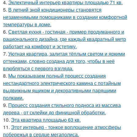
4.
Эклектичный интерьер квартиры площадью 71 кв.
5.
В летний зной кондиционеры становятся
незаменимыми помощниками в создании комфортной
температуры в доме.
6.
Светлая кухня - гостиная - пример продуманного и
рационального дизайна, где каждый квадратный метр
работает на комфорт и эстетику.
7.
Уютная квартира, залитая тёплым светом и яркими
оттенками, словно создана для того, чтобы в неё
влюбляться с первого взгляда.
8.
Мы показываем полный процесс создания
нестандартного электрического камина с потайным
выдвижным ящиком и декоративными парящими
полками.
9.
Процесс создания стильного подноса из массива
дерева - от склейки до финишной обработки.
10.
Эта квартира площадью 63 кв.
11.
Этот интерьер - тонкое воплощение атмосферы
побережья в сердце мегаполиса.