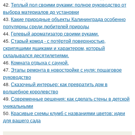
42.
Теплый пол своими руками: полное руководство от
выбора материалов до установки
43.
Какие природные объекты Калининграда особенно
популярны среди любителей природы
44.
Гелевый ароматизатор своими руками.
45.
Старый комод - с потёртой поверхностью,
скрипящими ящиками и характером, который
складывался десятилетиями.
46.
Комната отдыха с сауной.
47.
Этапы ремонта в новостройке с нуля: пошаговое
руководство
48.
Сказочный интерьер: как превратить дом в
волшебное королевство
49.
Современные решения: как сделать стены в детской
уникальными
50.
Красивые схемы клумб с названиями цветов: идеи
для вашего сада