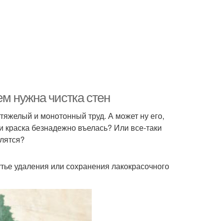
ем нужна чистка стен
 тяжелый и монотонный труд. А может ну его,
ли краска безнадежно въелась? Или все-таки
алятся?
утье удаления или сохранения лакокрасочного