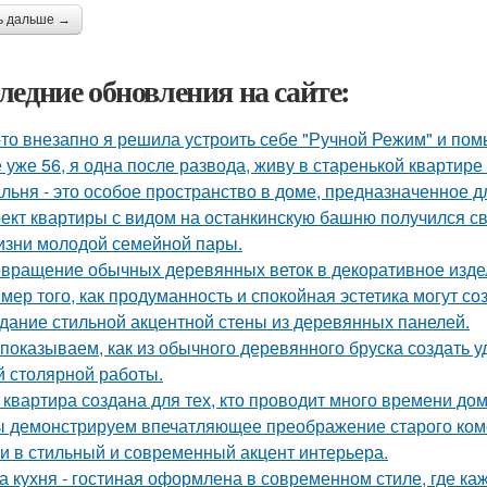
ь дальше →
ледние обновления на сайте:
-то внезапно я решила устроить себе "Ручной Режим" и пом
 уже 56, я одна после развода, живу в старенькой квартире 
льня - это особое пространство в доме, предназначенное д
ект квартиры с видом на останкинскую башню получился с
изни молодой семейной пары.
вращение обычных деревянных веток в декоративное изде
мер того, как продуманность и спокойная эстетика могут с
дание стильной акцентной стены из деревянных панелей.
показываем, как из обычного деревянного бруска создать 
й столярной работы.
 квартира создана для тех, кто проводит много времени до
 демонстрируем впечатляющее преображение старого комо
и в стильный и современный акцент интерьера.
а кухня - гостиная оформлена в современном стиле, где к