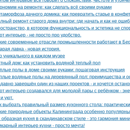
ономим на ремонте: как сделать всё своими руками
таморфоза дачного домика: как превратить старье в конфет
лный ремонт старого дома внутри: где начать и как не оши
остранство, в котором функциональность и эстетика не спор
от интерьер - не просто про удобство.
кие современные отрасли промышленности работают в Бе
арая лавка - новая история.
о уникального в каждом музее
тный дом: как установить водяной теплый пол
плые полы в доме своими руками: пошаговая инструкция
плые водяные полы на деревянный пол: преимущества и о
давно завершён один из наших проектов - и хочется остано
от интерьер создавался для молодой пары с ребёнком - эн
и уют.
к выбрать правильный размер кухонного стола: практическ
кие природные объекты Калининграда особенно популярны
- образная кухня в скандинавском стиле - это гармония мин
карный интерьер кухни - просто мечта!