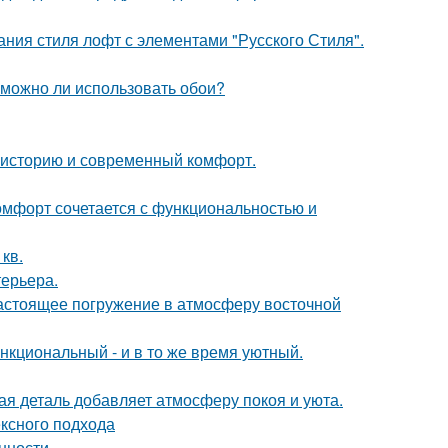
ния стиля лофт с элементами "Русского Стиля".
 можно ли использовать обои?
ь историю и современный комфорт.
комфорт сочетается с функциональностью и
кв.
терьера.
настоящее погружение в атмосферу восточной
нкциональный - и в то же время уютный.
ая деталь добавляет атмосферу покоя и уюта.
ексного подхода
нности.