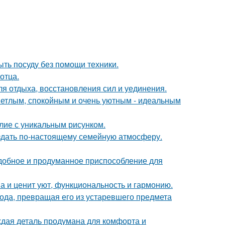
ыть посуду без помощи техники.
отца.
ля отдыха, восстановления сил и уединения.
ветлым, спокойным и очень уютным - идеальным
лие с уникальным рисунком.
оздать по-настоящему семейную атмосферу.
удобное и продуманное приспособление для
ма и ценит уют, функциональность и гармонию.
да, превращая его из устаревшего предмета
аждая деталь продумана для комфорта и