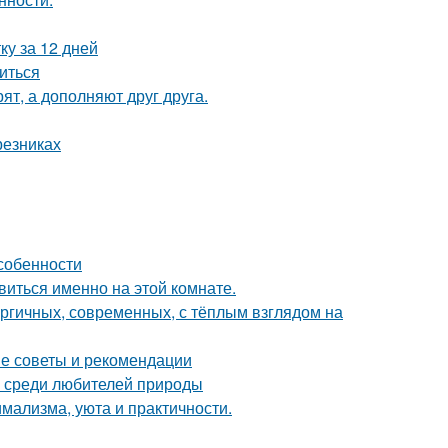
ку за 12 дней
биться
ят, а дополняют друг друга.
резниках
собенности
виться именно на этой комнате.
ергичных, современных, с тёплым взглядом на
ие советы и рекомендации
 среди любителей природы
имализма, уюта и практичности.