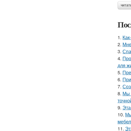
читат
Пос
1.
Как
2.
Мне
3.
Спа
4.
Про
для ж
5.
Пре
6.
При
7.
Соз
8.
Мы 
точно
9.
Эта
10.
Мы
мебел
11.
Эт