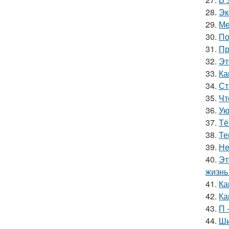
28.
Эк
29.
Ме
30.
По
31.
Пр
32.
Эт
33.
Ка
34.
Ст
35.
Чт
36.
Ую
37.
Тё
38.
Те
39.
Не
40.
Эт
жизнь 
41.
Ка
42.
Ка
43.
П 
44.
Ши