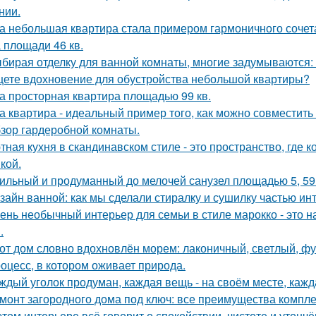
нии.
а небольшая квартира стала примером гармоничного сочета
 площади 46 кв.
бирая отделку для ванной комнаты, многие задумываются:
ете вдохновение для обустройства небольшой квартиры?
а просторная квартира площадью 99 кв.
а квартира - идеальный пример того, как можно совместит
зор гардеробной комнаты.
тная кухня в скандинавском стиле - это пространство, где 
кой.
ильный и продуманный до мелочей санузел площадью 5, 59 
зайн ванной: как мы сделали стиралку и сушилку частью ин
ень необычный интерьер для семьи в стиле марокко - это 
.
от дом словно вдохновлён морем: лаконичный, светлый, фу
оцесс, в котором оживает природа.
ждый уголок продуман, каждая вещь - на своём месте, кажд
монт загородного дома под ключ: все преимущества компл
этом интерьере всё говорит о спокойствии, чистоте и утончё