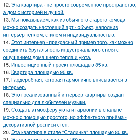
12.
Эта квартира - не просто современное пространство,
а дом с историей и душой.
13.
Мы показываем, как из обычного старого комода
можно создать настоящий арт - объект, наполнив
интерьер теплом, стилем и индивидуальностью.
14.
Этот интерьер - прекрасный пример того, как можно
соединить брутальность индустриального стиля с
ощущением домашнего тепла и уюта.
15.
Инвестиционный проект площадью 85 кв.
16.
Квартира площадью 95 кв.
17.
Гардеробная, которая гармонично вписывается в
интерьер.
18.
Этот реализованный интерьер квартиры создан
специально для любителей музыки.
19.
Создать атмосферу уюта и гармонии в спальне
можно с помощью простого, но эффектного приёма -
декоративной росписи стен.
20.
Эта квартира в стиле "Сталинка" площадью 80 кв.
21.
Эта квартира площадью 150 кв.