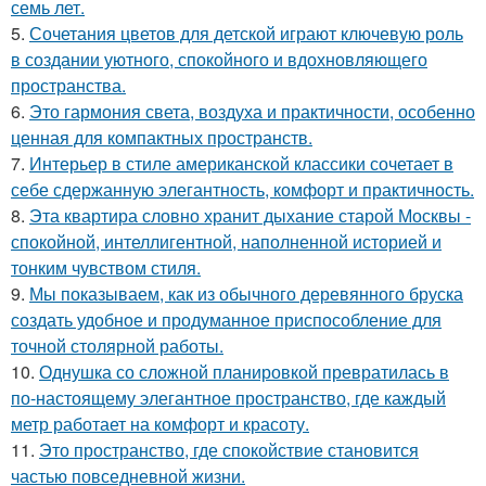
семь лет.
5.
Сочетания цветов для детской играют ключевую роль
в создании уютного, спокойного и вдохновляющего
пространства.
6.
Это гармония света, воздуха и практичности, особенно
ценная для компактных пространств.
7.
Интерьер в стиле американской классики сочетает в
себе сдержанную элегантность, комфорт и практичность.
8.
Эта квартира словно хранит дыхание старой Москвы -
спокойной, интеллигентной, наполненной историей и
тонким чувством стиля.
9.
Мы показываем, как из обычного деревянного бруска
создать удобное и продуманное приспособление для
точной столярной работы.
10.
Однушка со сложной планировкой превратилась в
по-настоящему элегантное пространство, где каждый
метр работает на комфорт и красоту.
11.
Это пространство, где спокойствие становится
частью повседневной жизни.