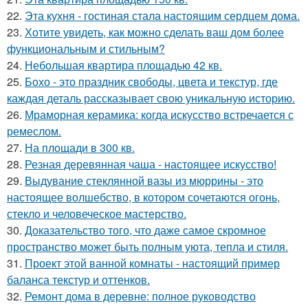
22.
Эта кухня - гостиная стала настоящим сердцем дома.
23.
Хотите увидеть, как можно сделать ваш дом более
функциональным и стильным?
24.
Небольшая квартира площадью 42 кв.
25.
Бохо - это праздник свободы, цвета и текстур, где
каждая деталь рассказывает свою уникальную историю.
26.
Мраморная керамика: когда искусство встречается с
ремеслом.
27.
На площади в 300 кв.
28.
Резная деревянная чаша - настоящее искусство!
29.
Выдувание стеклянной вазы из мюррины - это
настоящее волшебство, в котором сочетаются огонь,
стекло и человеческое мастерство.
30.
Доказательство того, что даже самое скромное
пространство может быть полным уюта, тепла и стиля.
31.
Проект этой ванной комнаты - настоящий пример
баланса текстур и оттенков.
32.
Ремонт дома в деревне: полное руководство