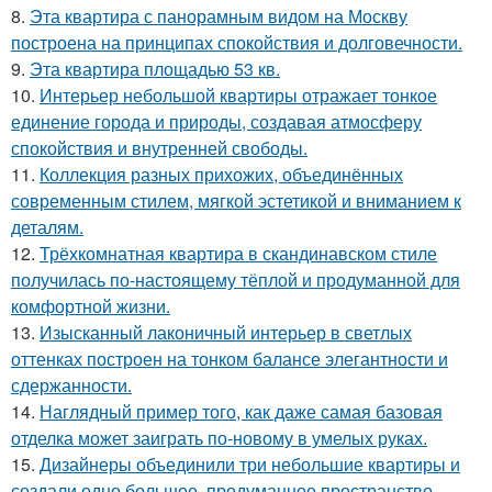
8.
Эта квартира с панорамным видом на Москву
построена на принципах спокойствия и долговечности.
9.
Эта квартира площадью 53 кв.
10.
Интерьер небольшой квартиры отражает тонкое
единение города и природы, создавая атмосферу
спокойствия и внутренней свободы.
11.
Коллекция разных прихожих, объединённых
современным стилем, мягкой эстетикой и вниманием к
деталям.
12.
Трёхкомнатная квартира в скандинавском стиле
получилась по-настоящему тёплой и продуманной для
комфортной жизни.
13.
Изысканный лаконичный интерьер в светлых
оттенках построен на тонком балансе элегантности и
сдержанности.
14.
Наглядный пример того, как даже самая базовая
отделка может заиграть по-новому в умелых руках.
15.
Дизайнеры объединили три небольшие квартиры и
создали одно большое, продуманное пространство,