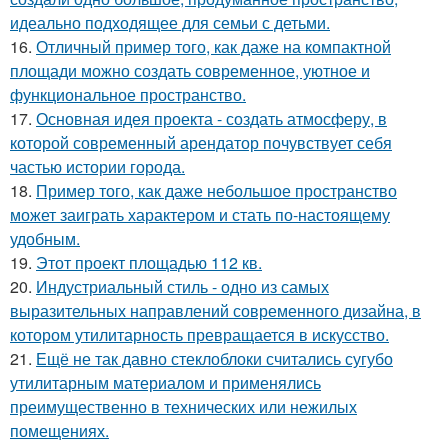
идеально подходящее для семьи с детьми.
16.
Отличный пример того, как даже на компактной
площади можно создать современное, уютное и
функциональное пространство.
17.
Основная идея проекта - создать атмосферу, в
которой современный арендатор почувствует себя
частью истории города.
18.
Пример того, как даже небольшое пространство
может заиграть характером и стать по-настоящему
удобным.
19.
Этот проект площадью 112 кв.
20.
Индустриальный стиль - одно из самых
выразительных направлений современного дизайна, в
котором утилитарность превращается в искусство.
21.
Ещё не так давно стеклоблоки считались сугубо
утилитарным материалом и применялись
преимущественно в технических или нежилых
помещениях.