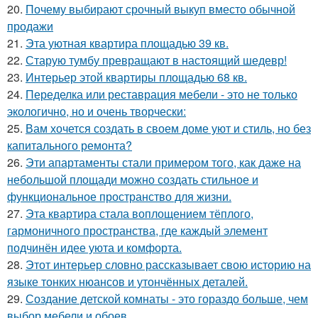
20.
Почему выбирают срочный выкуп вместо обычной
продажи
21.
Эта уютная квартира площадью 39 кв.
22.
Старую тумбу превращают в настоящий шедевр!
23.
Интерьер этой квартиры площадью 68 кв.
24.
Переделка или реставрация мебели - это не только
экологично, но и очень творчески:
25.
Вам хочется создать в своем доме уют и стиль, но без
капитального ремонта?
26.
Эти апартаменты стали примером того, как даже на
небольшой площади можно создать стильное и
функциональное пространство для жизни.
27.
Эта квартира стала воплощением тёплого,
гармоничного пространства, где каждый элемент
подчинён идее уюта и комфорта.
28.
Этот интерьер словно рассказывает свою историю на
языке тонких нюансов и утончённых деталей.
29.
Создание детской комнаты - это гораздо больше, чем
выбор мебели и обоев.