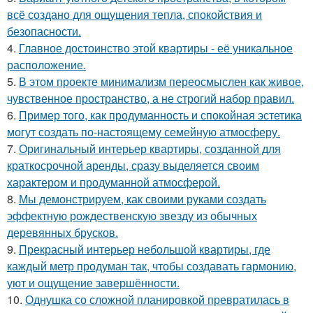
всё создано для ощущения тепла, спокойствия и
безопасности.
4.
Главное достоинство этой квартиры - её уникальное
расположение.
5.
В этом проекте минимализм переосмыслен как живое,
чувственное пространство, а не строгий набор правил.
6.
Пример того, как продуманность и спокойная эстетика
могут создать по-настоящему семейную атмосферу.
7.
Оригинальный интерьер квартиры, созданной для
краткосрочной аренды, сразу выделяется своим
характером и продуманной атмосферой.
8.
Мы демонстрируем, как своими руками создать
эффектную рождественскую звезду из обычных
деревянных брусков.
9.
Прекрасный интерьер небольшой квартиры, где
каждый метр продуман так, чтобы создавать гармонию,
уют и ощущение завершённости.
10.
Однушка со сложной планировкой превратилась в