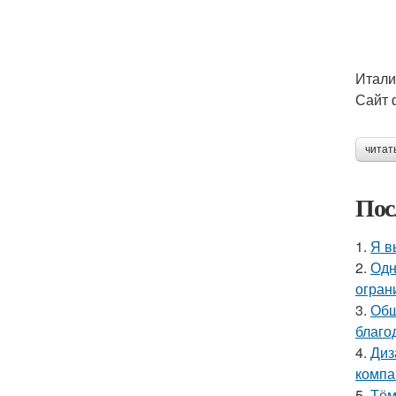
Итали
Сайт 
читат
Пос
1.
Я в
2.
Одн
огран
3.
Общ
благо
4.
Диз
компа
5.
Тём