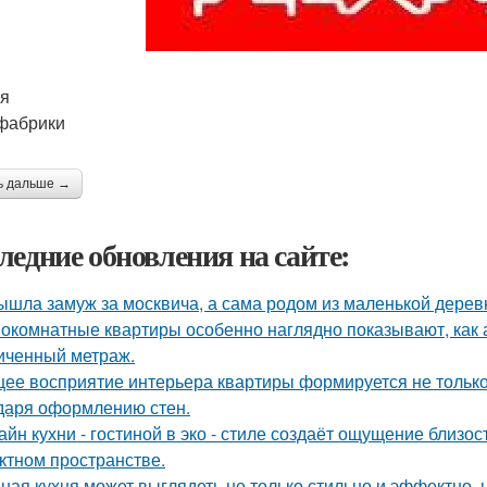
я
фабрики
ь дальше →
ледние обновления на сайте:
ышла замуж за москвича, а сама родом из маленькой дерев
окомнатные квартиры особенно наглядно показывают, как 
иченный метраж.
ее восприятие интерьера квартиры формируется не только 
даря оформлению стен.
айн кухни - гостиной в эко - стиле создаёт ощущение близос
ктном пространстве.
ная кухня может выглядеть не только стильно и эффектно, н