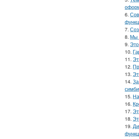
оформ
6.
Сов
функц
7.
Соз
8.
Мы 
9.
Это
10.
Га
11.
Эт
12.
Пр
13.
Эт
14.
За
симби
15.
На
16.
Кр
17.
Эт
18.
Эт
19.
Ди
функц