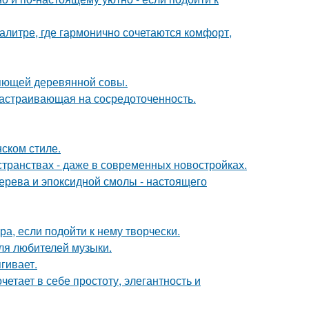
литре, где гармонично сочетаются комфорт,
яющей деревянной совы.
 настраивающая на сосредоточенность.
ском стиле.
странствах - даже в современных новостройках.
ерева и эпоксидной смолы - настоящего
а, если подойти к нему творчески.
ля любителей музыки.
гивает.
етает в себе простоту, элегантность и