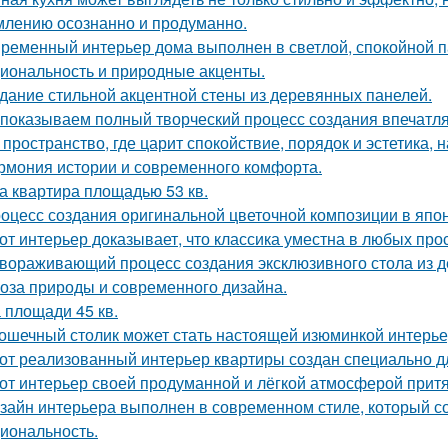
лению осознанно и продуманно.
ременный интерьер дома выполнен в светлой, спокойной па
иональность и природные акценты.
дание стильной акцентной стены из деревянных панелей.
показываем полный творческий процесс создания впечатл
 пространство, где царит спокойствие, порядок и эстетика,
рмония истории и современного комфорта.
а квартира площадью 53 кв.
оцесс создания оригинальной цветочной композиции в япон
от интерьер доказывает, что классика уместна в любых про
вораживающий процесс создания эксклюзивного стола из д
оза природы и современного дизайна.
 площади 45 кв.
ошечный столик может стать настоящей изюминкой интерьер
от реализованный интерьер квартиры создан специально д
от интерьер своей продуманной и лёгкой атмосферой притя
зайн интерьера выполнен в современном стиле, который соч
иональность.