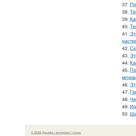
37.
По
38.
Те
39.
Ка
40.
Те
41.
Эт
настр
42.
Ск
43.
Эт
44.
Ка
45.
По
мгнов
46.
Эт
47.
Ге
48.
Че
49.
Ин
50.
Ши
© 2026 Дизайн / интерьер / стиль