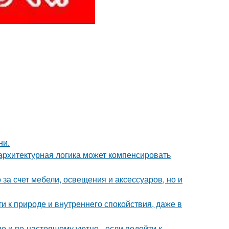
ни.
архитектурная логика может компенсировать
за счет мебели, освещения и аксессуаров, но и
ти к природе и внутреннего спокойствия, даже в
о и по-настоящему уютно - если подойти к