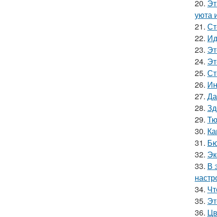
20.
Эт
уюта 
21.
Ст
22.
Ид
23.
Эт
24.
Эт
25.
Ст
26.
Ин
27.
Да
28.
Зд
29.
Тю
30.
Ка
31.
Бю
32.
Эк
33.
В 
настр
34.
Чт
35.
Эт
36.
Цв