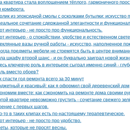
а квартира стала воплощением тёплого, гармоничного прос
и комфорта.
олик из эпоксидной смолы с осколками бутылки: искусство
еальное сочетание сдержанной элегантности и функционал
от интерьер - не просто про функциональность.
от интерьер - о спокойствии, удобстве и естественном свете
еклянные вазы ручной работы - искусство, наполненное по
огда предметы мебели не стремятся быть в центре внимани
ла шкафу второй шанс - и он буквально заиграл новой жизн
есь ключевую роль в интерьере сыграл именно синий - глу
ль вместо обоев?
к спасти год ремонта всего за 30 минут
джетный и красивый: как я оформил свой деревенский дом
ономим вместе: как сэкономить на ремонте дома своими р
этой квартире невозможно грустить - сочетание свежего зе
оение с первых шагов.
о-то в таких клипах есть по-настоящему терапевтическое.
от интерьер - не просто про удобство.
еты, которые не просят весны.