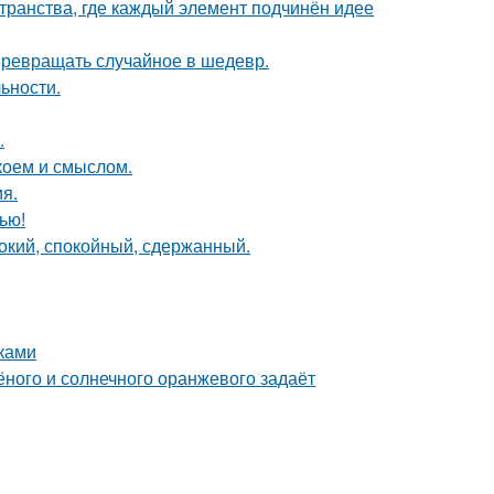
транства, где каждый элемент подчинён идее
 превращать случайное в шедевр.
ьности.
.
коем и смыслом.
я.
ью!
бокий, спокойный, сдержанный.
уками
лёного и солнечного оранжевого задаёт