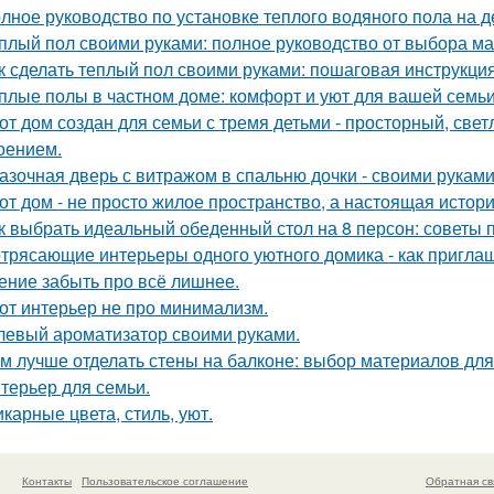
лное руководство по установке теплого водяного пола на 
плый пол своими руками: полное руководство от выбора ма
к сделать теплый пол своими руками: пошаговая инструкц
плые полы в частном доме: комфорт и уют для вашей семь
от дом создан для семьи с тремя детьми - просторный, све
оением.
азочная дверь с витражом в спальню дочки - своими руками
от дом - не просто жилое пространство, а настоящая истори
к выбрать идеальный обеденный стол на 8 персон: советы 
трясающие интерьеры одного уютного домика - как приглаш
ение забыть про всё лишнее.
от интерьер не про минимализм.
левый ароматизатор своими руками.
м лучше отделать стены на балконе: выбор материалов дл
терьер для семьи.
карные цвета, стиль, уют.
Контакты
Пользовательское соглашение
Обратная св