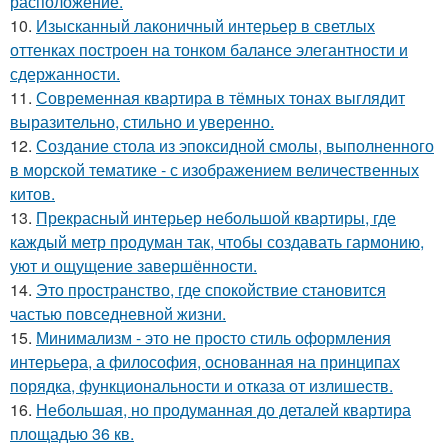
расположение.
10.
Изысканный лаконичный интерьер в светлых
оттенках построен на тонком балансе элегантности и
сдержанности.
11.
Современная квартира в тёмных тонах выглядит
выразительно, стильно и уверенно.
12.
Создание стола из эпоксидной смолы, выполненного
в морской тематике - с изображением величественных
китов.
13.
Прекрасный интерьер небольшой квартиры, где
каждый метр продуман так, чтобы создавать гармонию,
уют и ощущение завершённости.
14.
Это пространство, где спокойствие становится
частью повседневной жизни.
15.
Минимализм - это не просто стиль оформления
интерьера, а философия, основанная на принципах
порядка, функциональности и отказа от излишеств.
16.
Небольшая, но продуманная до деталей квартира
площадью 36 кв.