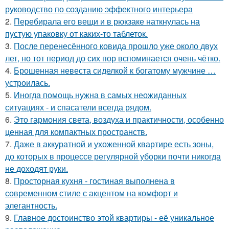
руководство по созданию эффектного интерьера
2.
Перебирала его вещи и в рюкзаке наткнулась на
пустую упаковку от каких-то таблеток.
3.
После перенесённого ковида прошло уже около двух
лет, но тот период до сих пор вспоминается очень чётко.
4.
Брошенная невеста сиделкой к богатому мужчине …
устроилась.
5.
Иногда помощь нужна в самых неожиданных
ситуациях - и спасатели всегда рядом.
6.
Это гармония света, воздуха и практичности, особенно
ценная для компактных пространств.
7.
Даже в аккуратной и ухоженной квартире есть зоны,
до которых в процессе регулярной уборки почти никогда
не доходят руки.
8.
Просторная кухня - гостиная выполнена в
современном стиле с акцентом на комфорт и
элегантность.
9.
Главное достоинство этой квартиры - её уникальное